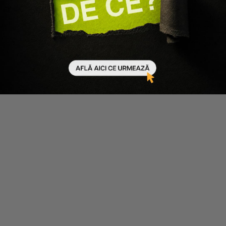
Davines
Davines
SET PENTRU INGRIJIREA
SET PENTRU PARUL CRET SAU
PARULUI CRET SAU ONDULAT
ONDULAT LOVE CURL -
LOVE CURL - SAMPON 250ML,
SAMPON 250ML, BALSAM
BALSAM 250ML, CREMA 150ML
250ML, MASCA 250ML, SPUMA
250ML
334 lei
301 lei
488 lei
439 lei
Adaugă în coș
Adaugă în coș
-10%
-10%