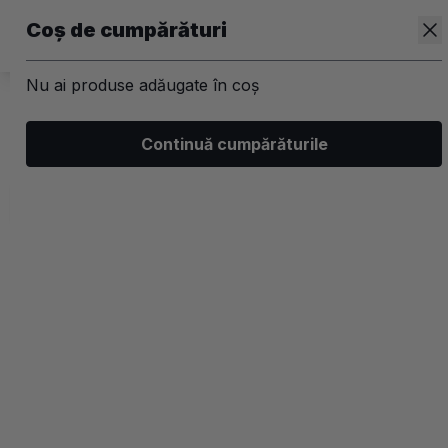
Coș de cumpărături
Nu ai produse adăugate în coș
/
Kit-uri
Continuă cumpărăturile
Kit-uri Par
Filtrează
Ordonează
Afișare
3 filtre aplicate
Populare
2 coloane
-8%
-8%