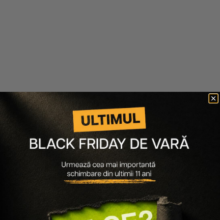
SET PENTRU PARUL CRET SAU
SET PENTRU INGRIJIREA
ONDULAT LOVE CURL -
PARULUI CRET SAU ONDULAT
SAMPON 250ML, BALSAM
LOVE CURL - BALSAM 250ML,
250ML, SAMPON CREMA 500ML
MASCA 250ML
369 lei
332 lei
250 lei
230 lei
Adaugă în coș
Adaugă în coș
-10%
-10%