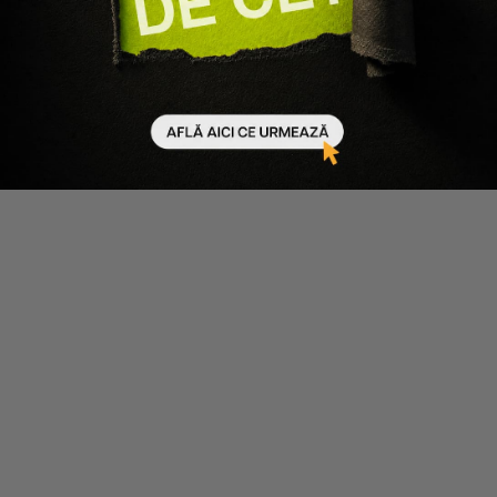
Adaugă în coș
Adaugă în coș
-30%
Joico
PACHET 3 X BALSAM PENTRU
PAR VOPSIT K-PAK COLOR
THERAPY 1000ML