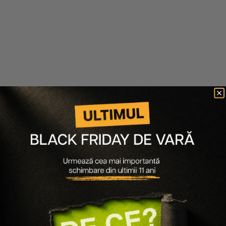
Joico
Joico
PACHET 3 X SAMPON PENTRU
PACHET 3 X SAMPON PENTRU
PAR VOPSIT K-PAK COLOR
PAR VOPSIT K-PAK COLOR
THERAPY 1000ML
THERAPY COLOR PROTECTING
300ML
885 lei
620 lei
342 lei
239 lei