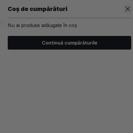
Coș de cumpărături
Nu ai produse adăugate în coș
/
Kit-uri
Continuă cumpărăturile
Kit-uri Par
Filtrează
Ordonează
Afișare
3 filtre aplicate
Populare
2 coloane
-30%
-30%