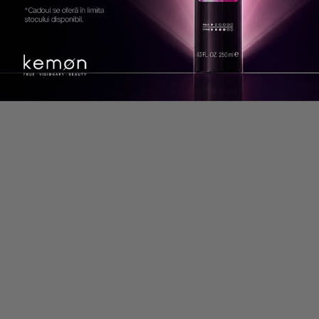
Kemon
Kemon
PACHET PENTRU PAR
PACHET 3 X MASCA PENTRU
INDISCIPLINAT NEW ACTYVA
DISCIPLINAREA PARULUI NEW
DISCIPLINA - PRE-SAMPON
ACTYVA DISCIPLINA VELIAN
1000ML, MASCA 1000ML
200ML
600 lei
450 lei
312 lei
234 lei
Adaugă în coș
Anunță-mă când revine
-25%
-25%