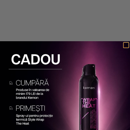
PACHET PENTRU PAR
PACHET 3 X SAMPON PENTRU
INDISCIPLINAT NEW ACTYVA
DISCIPLINAREA PARULUI NEW
DISCIPLINA - SAMPON 1000ML,
ACTYVA DISCIPLINA VELIAN
MASCA 1000ML, CREMA 125ML
250ML
681 lei
511 lei
210 lei
158 lei
Adaugă în coș
Adaugă în coș
-25%
-25%