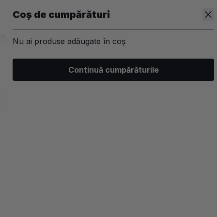
Coș de cumpărături
Nu ai produse adăugate în coș
/
Kit-uri
Continuă cumpărăturile
Kit-uri Par
Filtrează
Ordonează
Afișare
3 filtre aplicate
Populare
2 coloane
-25%
-25%