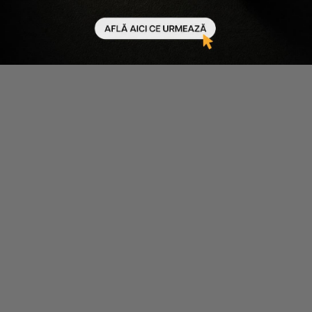
Beneficiază de mega discount-uri
Devino MEMBRU Salon Provider și
beneficiezi de mega discounturi
Creează cont
Intră în cont
/
Contul Meu
/
Informații Utile
Intră în cont
Despre noi
Creează un cont
Întrebări frecvente
Coș de cumpărături
Cum comand
Contact