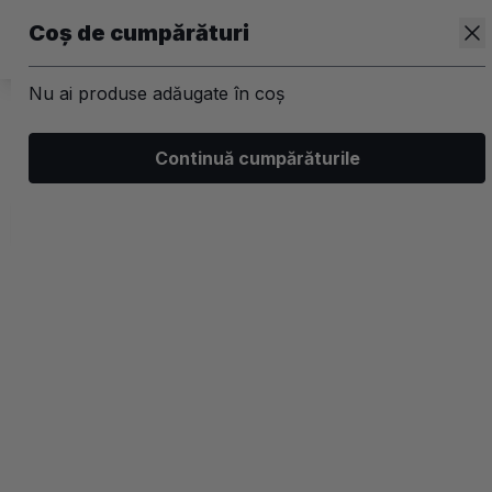
Coș de cumpărături
Nu ai produse adăugate în coș
/
Kit-uri
Continuă cumpărăturile
Kit-uri Par
Filtrează
Ordonează
Afișare
3 filtre aplicate
Populare
2 coloane
-20%
-20%