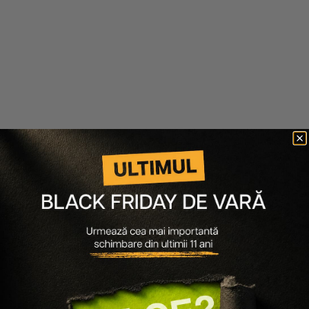
PACHET PENTRU PAR USCAT
PACHET PENTRU PARUL BLOND
FOOD FOR SOFT - MASCA
SO SILVER - SAMPON 300ML,
500ML, ULEI 50ML
BALSAM 300ML, SPRAY 200ML
262 lei
223 lei
235 lei
188 lei
Adaugă în coș
Anunță-mă când revine
-15%
-15%