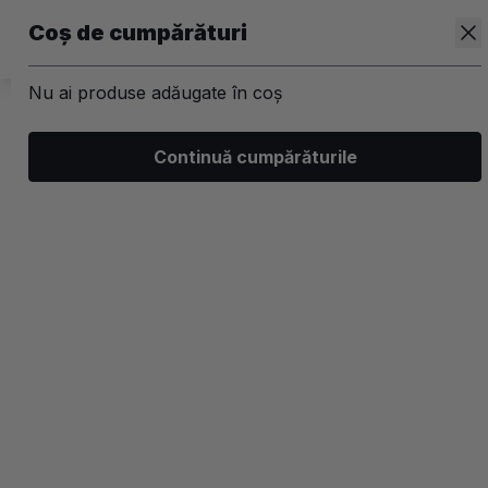
Coș de cumpărături
Nu ai produse adăugate în coș
/
Kit-uri
Continuă cumpărăturile
Kit-uri par Matrix
Filtrează
Ordonează
Afișare
2 filtre aplicate
Populare
2 coloane
-20%
-20%