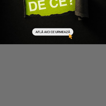
Matrix
Matrix
PACHET PENTRU PAR VOPSIT
PACHET PAR DETERIORAT
COLOR OBSESSED - SAMPON
INSTACURE BUIL-A-BOND -
300ML, BALSAM 300ML
SAMPON 300ML, BALSAM
300ML
114 lei
97 lei
138 lei
117 lei
Adaugă în coș
Adaugă în coș
-15%
-15%