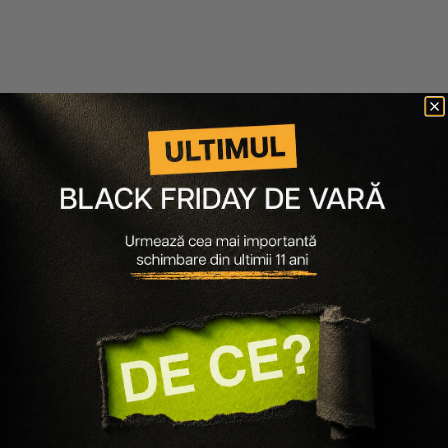
Nioxin
SET STYLING DENSITY
DEFEND - FIXATIV STRONG
HOLD 300ML, SPUMA DE
FIXARE SI VOLUM 200ML
278 lei
167 lei
Adaugă în coș