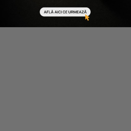
Beneficiază de mega discount-uri
Devino MEMBRU Salon Provider și
beneficiezi de mega discounturi
Creează cont
Intră în cont
/
Contul Meu
/
Informații Utile
Intră în cont
Despre noi
Creează un cont
Întrebări frecvente
Coș de cumpărături
Cum comand
Contact