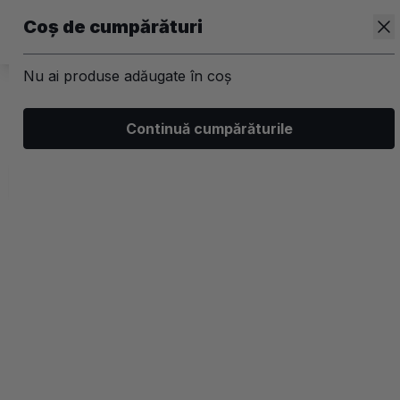
Coș de cumpărături
Nu ai produse adăugate în coș
/
Kit-uri
Continuă cumpărăturile
Kit-uri Par
Filtrează
Ordonează
Afișare
5 filtre aplicate
Populare
2 coloane
-40%
-40%