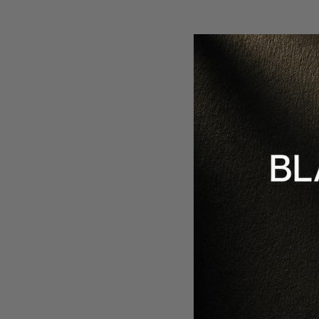
PACHET P
PERFECT 
25
-5%