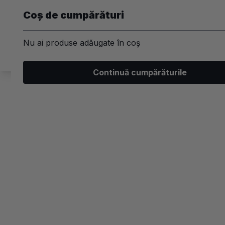
Coș de cumpărături
Nu ai produse adăugate în coș
Machiaj
Par
Unghii
Ski
Continuă cumpărăturile
/
Kit-uri
/
Par
Par
Kit-uri
Brand
-5%
Tip