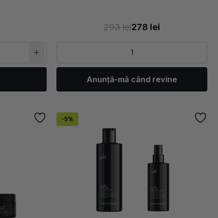
293 lei
278 lei
Anunță-mă când revine
-5%