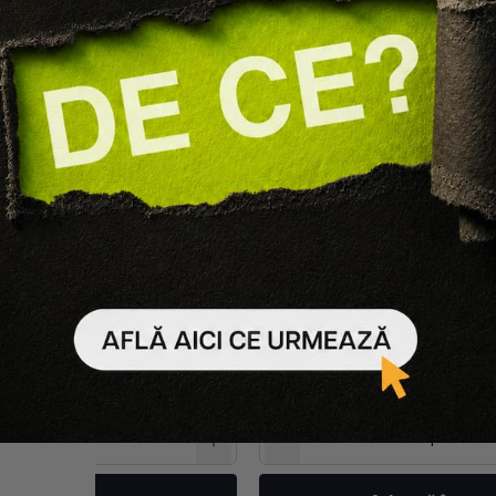
PH Laboratories
PH Laboratories
 DETERIORAT PURE REPAIR -
PACHET PAR USCAT DEEP 
 400ML, MASCA 200ML
MASCA 200ML, LEAVE-
346 lei
329 lei
330 lei
314 lei