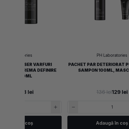
PH Laboratories
PH Laboratories
STYLING - SER VARFURI
PACHET PAR DETERIORAT PU
E 100ML, CREMA DEFINIRE
SAMPON 100ML, MASC
BUCLE 200ML
335 lei
318 lei
136 lei
129 lei
Adaugă în coș
Adaugă în coș