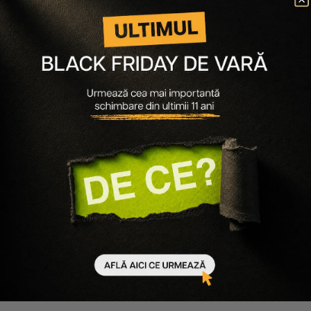
Anunță-mă când revine
Anunță-mă când revine
-40%
-40%
Simply Zen
Simply Zen
PACHET 3 X SAMPON PENTRU
PACHET 3 X SAMPON PENTRU
PAR VOPSIT AGE BENEFIT &
PAR VOPSIT AGE BENEFIT &
MOISTURIZING 1000ML
MOISTURIZING 250ML