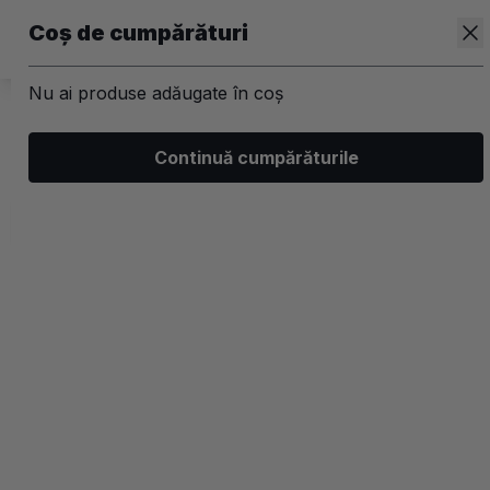
Coș de cumpărături
Nu ai produse adăugate în coș
/
Kit-uri
Continuă cumpărăturile
Kit-uri Par
Filtrează
Ordonează
Afișare
3 filtre aplicate
Populare
2 coloane
-40%
-40%