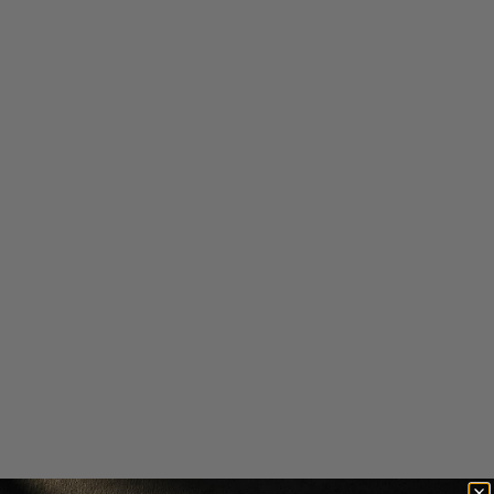
Simply Zen
Simply Zen
PACHET 3 X SAMPON PENTRU
PACHET PENTRU PAR VOPSIT
PARUL ALB, GRI SAU
MOISTURIZING WHITENESS
DECOLORAT AGE BENEFIT &
AGE BENEFIT - SAMPON 250 ML,
MOISTURIZING WHITENESS
BALSAM 250 ML
250ML
315 lei
189 lei
210 lei
126 lei