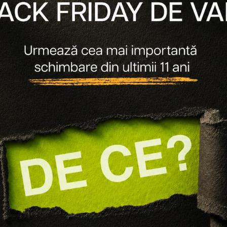
ystem Professional
System Profession
PENTRU PAR DETERIORAT
PACHET PENTRU PAR DE
 SAMPON 250ML, BALSAM
REPAIR - SAMPON 250ML, 
200ML
236 lei
165 lei
286 lei
200 lei
Adaugă în coș
Adaugă în coș
-30%