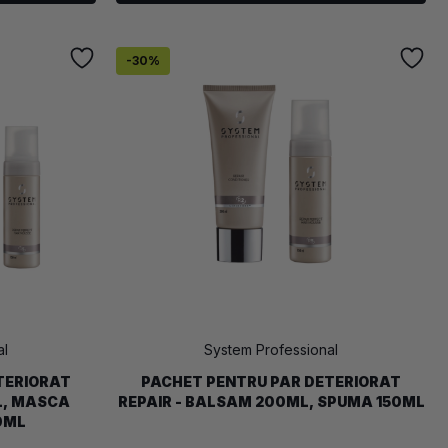
-30%
al
System Professional
TERIORAT
PACHET PENTRU PAR DETERIORAT
L, MASCA
REPAIR - BALSAM 200ML, SPUMA 150ML
0ML