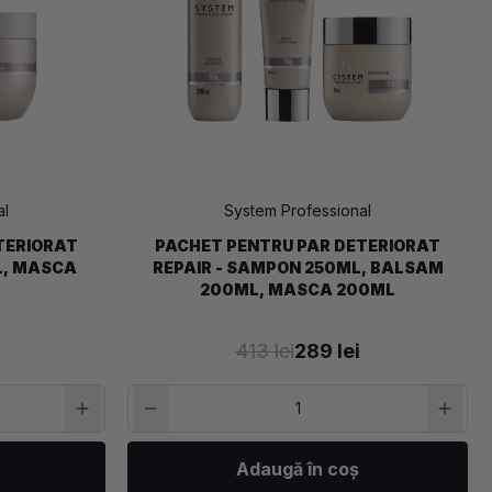
al
System Professional
TERIORAT
PACHET PENTRU PAR DETERIORAT
L, MASCA
REPAIR - SAMPON 250ML, BALSAM
200ML, MASCA 200ML
413 lei
289 lei
Adaugă în coș