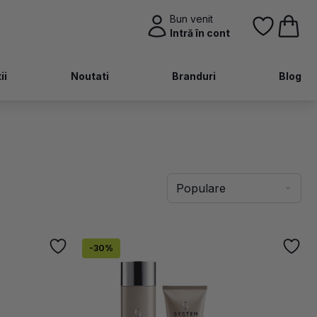
Bun venit
Intră în cont
ii
Noutati
Branduri
Blog
-30%