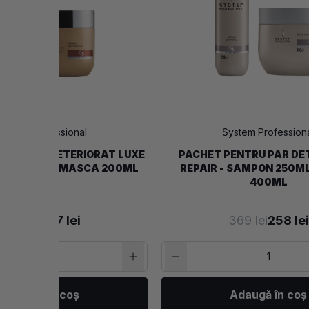
ystem Professional
System Profession
TRU PAR DETERIORAT LUXE
PACHET PENTRU PAR DE
PON 250ML, MASCA 200ML
REPAIR - SAMPON 250M
400ML
296 lei
207 lei
369 lei
258 lei
Adaugă în coș
Adaugă în coș