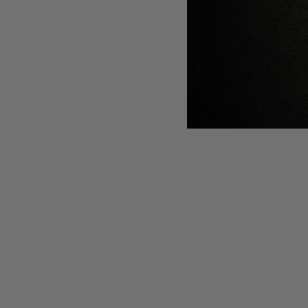
S
PACHET PEN
OIL - SAM