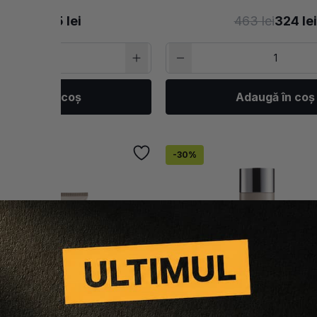
307 lei
215 lei
463 lei
324 lei
Adaugă în coș
Adaugă în coș
-30%