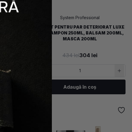
al
System Professional
TERIORAT
PACHET PENTRU PAR DETERIORAT LUXE
SPUMA 150ML
OIL - SAMPON 250ML, BALSAM 200ML,
MASCA 200ML
434 lei
304 lei
Adaugă în coș
-30%