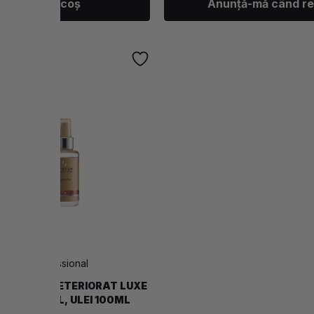
Adaugă în coș
Anunță-mă când re
ystem Professional
TRU PAR DETERIORAT LUXE
MPON 250ML, ULEI 100ML