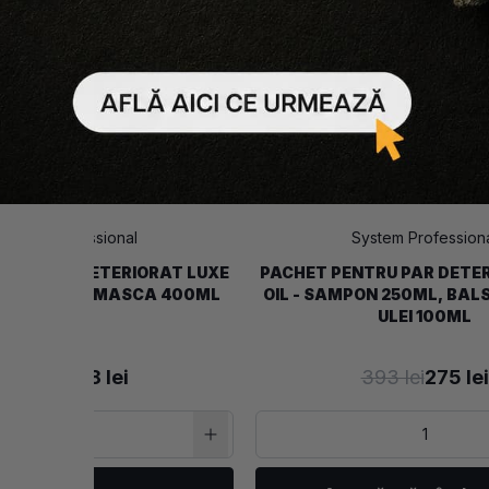
ystem Professional
System Profession
TRU PAR DETERIORAT LUXE
PACHET PENTRU PAR DETE
PON 250ML, MASCA 400ML
OIL - SAMPON 250ML, BAL
ULEI 100ML
369 lei
258 lei
393 lei
275 lei