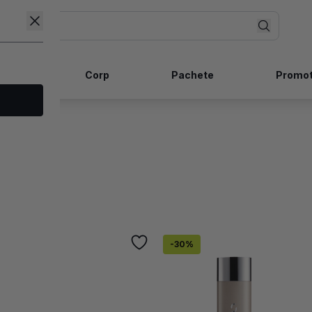
ncare
Corp
Pachete
Promot
Par
-30%