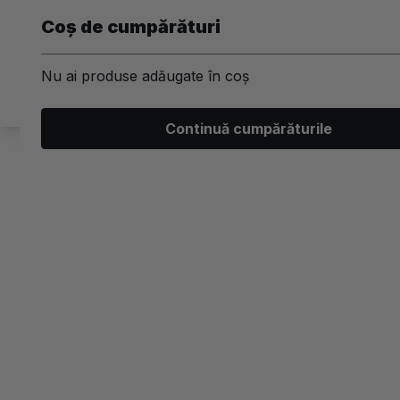
Coș de cumpărături
Nu ai produse adăugate în coș
Machiaj
Par
Unghii
Ski
Continuă cumpărăturile
/
Kit-uri
/
Par
Par
Kit-uri 
Brand
-30%
Tip