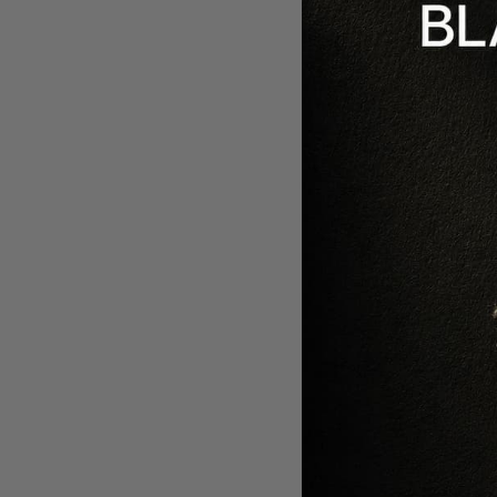
S
PACHET 
REPAIR -
-30%