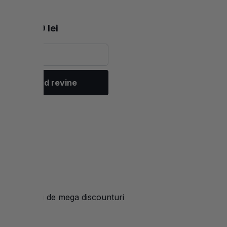
255 lei
179 lei
nță-mă când revine
-uri
beneficiezi de mega discounturi