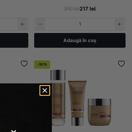
310 lei
217 lei
Adaugă în coș
-30%