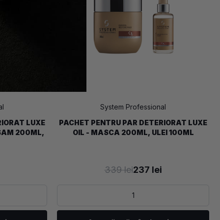
al
System Professional
RIORAT LUXE
PACHET PENTRU PAR DETERIORAT LUXE
SAM 200ML,
OIL - MASCA 200ML, ULEI 100ML
339 lei
237 lei