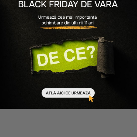
System Professional
PACHET PENTRU PAR USCAT
HYDRATE - MASCA 200ML,
FIOLE 20X5ML
821 lei
575 lei