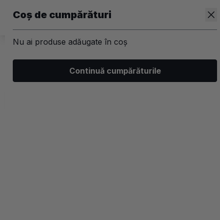
Coș de cumpărături
Nu ai produse adăugate în coș
/
Kit-uri
Continuă cumpărăturile
Kit-uri Par
Filtrează
Ordonează
Afișare
3 filtre aplicate
Populare
2 coloane
-30%
-30%