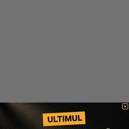
System Professional
System Professional
PACHET PENTRU PAR USCAT
PACHET PENTRU PAR USCAT
HYDRATE - SAMPON 250ML,
HYDRATE - MASCA 200ML,
MASCA 400ML
LOTIUNE 125ML
369 lei
258 lei
320 lei
224 lei
Adaugă în coș
Adaugă în coș
-30%