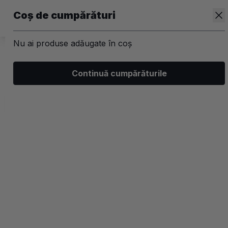
Coș de cumpărături
Nu ai produse adăugate în coș
/
Kit-uri
Continuă cumpărăturile
Kit-uri Par
Filtrează
Ordonează
Afișare
3 filtre aplicate
Populare
2 coloane
-40%