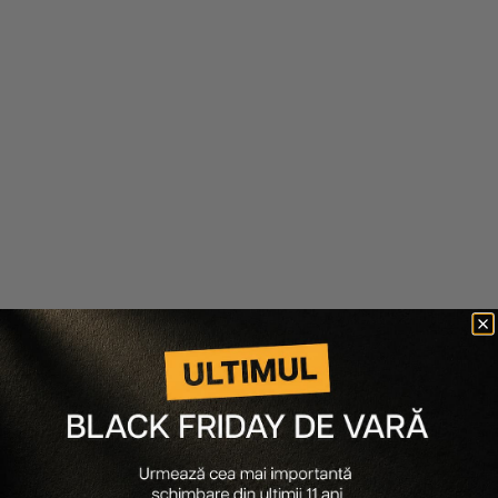
Wella Professionals
PACHET 3 X SAMPON ANTI-
MATREATA INVIGO SCALP
BALANCE ANTI-DANDRUFF
300ML
267 lei
160 lei
Adaugă în coș