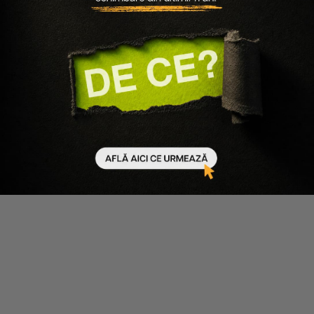
Beneficiază de mega discount-uri
Devino MEMBRU Salon Provider și
beneficiezi de mega discounturi
Creează cont
Intră în cont
/
Contul Meu
/
Informații Utile
Intră în cont
Despre noi
Creează un cont
Întrebări frecvente
Coș de cumpărături
Cum comand
Contact
Livrare și plată
Retur