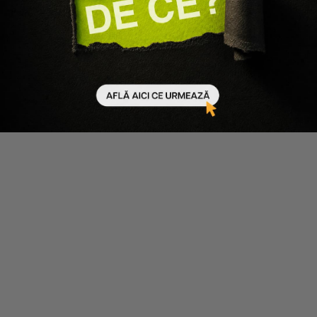
Wella Professionals
Wella Professionals
PACHET INTENS REPARATOR
PACHET INTENS REPARATOR
PENTRU PAR DETERIORAT
PENTRU PAR DETERIORAT
FUSION - SAMPON 1000ML,
FUSION - SAMPON 250ML,
BALSAM 1000ML, MASCA
BALSAM 200ML
500ML
871 lei
523 lei
213 lei
128 lei
Adaugă în coș
Adaugă în coș
-40%
-40%