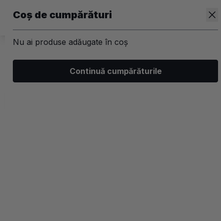
Coș de cumpărături
Nu ai produse adăugate în coș
/
Kit-uri
Continuă cumpărăturile
Kit-uri Par
Filtrează
Ordonează
Afișare
3 filtre aplicate
Populare
2 coloane
-40%
-40%