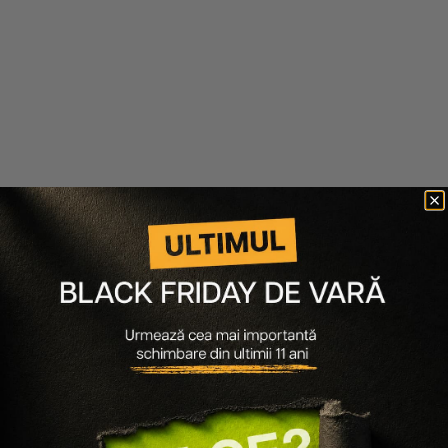
PACHET PAR DETERIORAT
PACHET REFILL PENTRU PAR
ULTIMATE REPAIR - SAMPON
DETERIORAT ULTIMATE REPAIR
1000ML, MASCA 500ML, SER
- SAMPON 1000ML, BALSAM
MIRACLE RESCUE 95ML
500ML
865 lei
519 lei
441 lei
265 lei
Adaugă în coș
Adaugă în coș
-40%
-40%