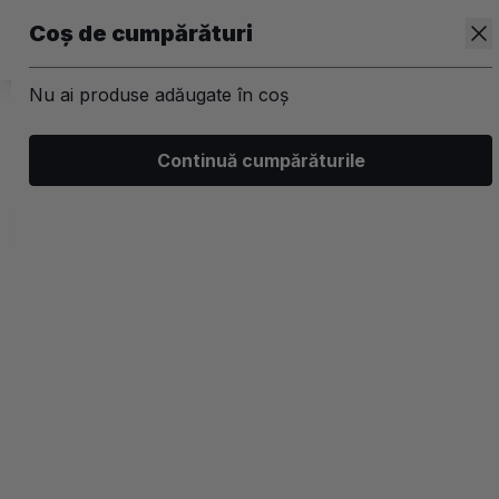
Coș de cumpărături
Nu ai produse adăugate în coș
/
Kit-uri
/
Par
Continuă cumpărăturile
Kit-uri produse de styling Nook
Filtrează
Ordonează
Afișare
2 filtre aplicate
Populare
2 coloane
-30%
-30%