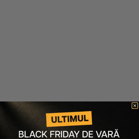
208 lei
146 lei
357 lei
250 lei
Adaugă în coș
Adaugă în coș
-30%
-30%
Nook
Nook