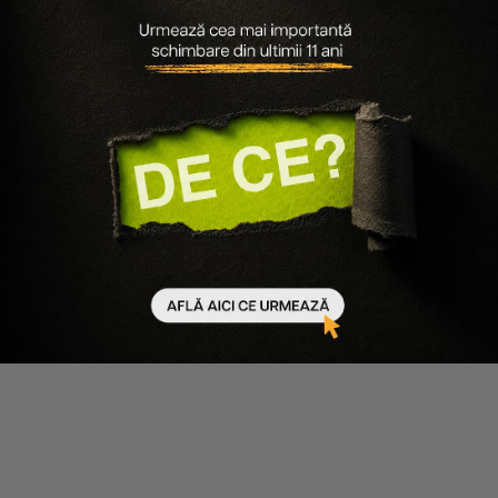
PACHET STYLING ARTISAN -
PACHET NETEZIRE SI
CEARA MODELATOARE 100ML,
HIDRATARE DISCIPLINE MAGIC
FIXATIV PUTERNIC 250ML
ARGAN OIL - SAMPON 250ML,
BALSAM 250ML, LAPTE 150ML
198 lei
139 lei
307 lei
215 lei
Adaugă în coș
Adaugă în coș
-30%
-30%