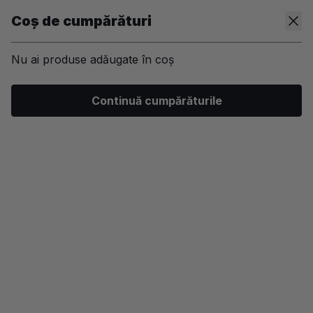
Coș de cumpărături
Nu ai produse adăugate în coș
/
Machiaj
/
Ten
/
Baza de machiaj
Continuă cumpărăturile
-25%