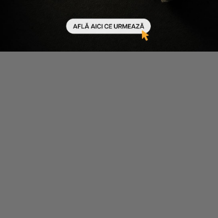
24.02.2025
12 minute de citit
Produsele MUP pentru sculptat si definit tenul: ce
sunt si cum functioneaza