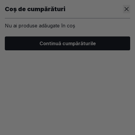
Coș de cumpărături
Nu ai produse adăugate în coș
/
Machiaj
/
Ten
/
Fond de ten
Continuă cumpărăturile
-40%