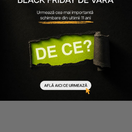
Folosește acest produs împreună cu
-
40
%
-50%