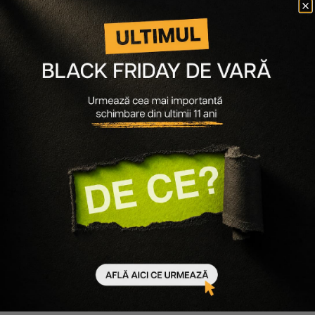
Medicube
Mehron
Milani
Milk Shake
Misa
Molton Brown
Monxuan
MUP
MUP Eyelashes
Nabla