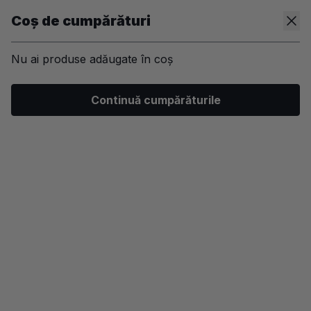
Coș de cumpărături
Nu ai produse adăugate în coș
Continuă cumpărăturile
Toate
Aparatura Par
Make-up
Par
Skincare
Unghii
BodyCare