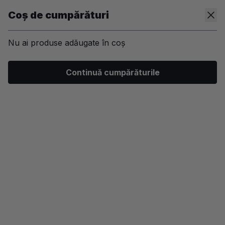
Coș de cumpărături
Nu ai produse adăugate în coș
/
Kit-uri
/
Machiaj
/
Ten
/
Pudra
Continuă cumpărăturile
-70%