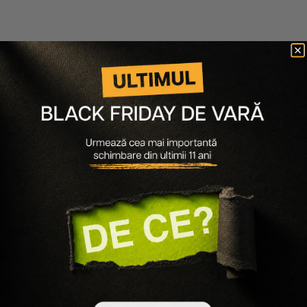
MUP
MUP
BUNDLE PRODUSE LICHIDE
BUNDLE FOND DE TEN,
CONTUR, BLUSH SI
PALETA CREMOASA ALL YOU
ILUMINATOR
NEED, PUDRA
252 lei
151 lei
439 lei
307 lei
Vezi detalii
Vezi detalii
Construieste-ti rutina completa MUP
Inspirata de make-up artisti, creata pentru tine