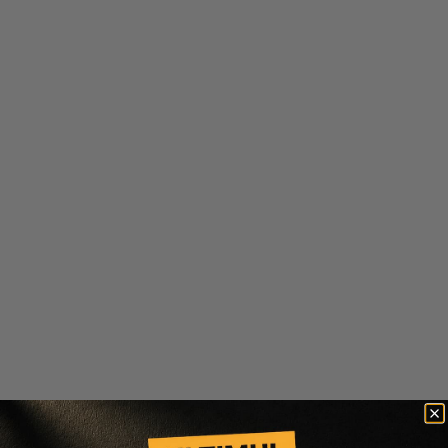
Nuxe
Cocosolis
ULEI MULTIFUNCTIONAL
CONCENTRAT DE SER
PENTRU FATA, CORP SI PAR
ANTICELULITIC SKIN+ ANTI-
HUILE PRODIGIEUSE
CELLULITE SERUM
121 lei
61 lei
178 lei
151 lei
50 ml
-50%
100 ml
-15%
Scade cantitatea
Crește cantitatea
Scade cantitatea
Crește cantitatea
-
15
%