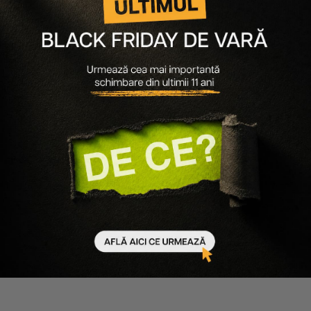
Davines
Cocosolis
ULEI HIDRATANT PENTRU PIELE
SER-BOOSTER REJUVENATOR
SI PAR AUTHENTIC
LIFT+ ANTI-AGING SERUM
NOURISHING OIL
120 lei
102 lei
219 lei
50 ml
-15%
140 ml
Scade cantitatea
Crește cantitatea
Scade cantitatea
Crește cantitatea
-
50
%
-
15
%