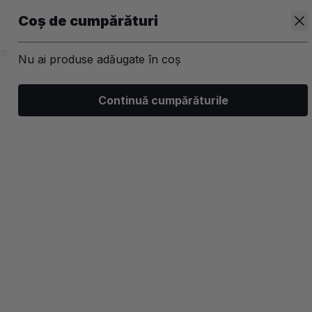
Coș de cumpărături
Nu ai produse adăugate în coș
/
Corp
/
Ingrijirea corpului
Continuă cumpărăturile
Uleiuri de corp
Filtrează
Ordonează
Afișare
0 filtre aplicate
Recomandate
2 coloane