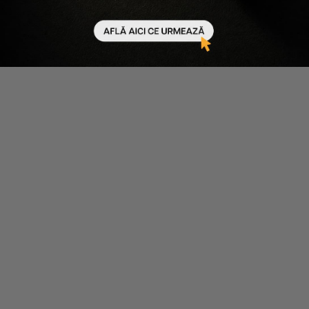
6 x 13 ml
-30%
150 ml
Scade cantitatea
Crește cantitatea
Scade cantitatea
Crește cantitatea
-
30
%
-
20
%
Alfaparf
Milk Shake
ELIXIR SEMI DI LINO DE
LOTIUNE 6X12 ML - LOTIUNE
REGENERARE CU CELULE STEM
HIDRATANTA PENTRU PAR