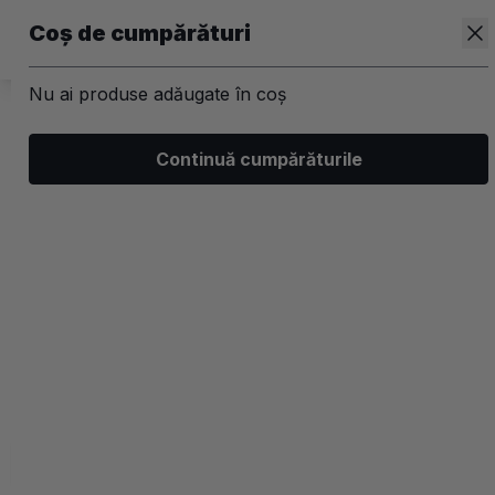
Coș de cumpărături
Nu ai produse adăugate în coș
/
Par
/
Tratamente, leave-in si uleiuri
Continuă cumpărăturile
Tratamente pentru lungimi
5.0 (24 recenzii)
Filtrează
Ordonează
Afișare
0 filtre aplicate
Recomandate
2 coloane