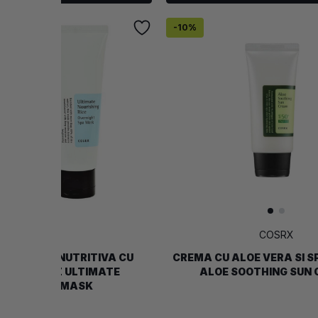
-
10
%
COSRX
COSRX
E NOAPTE NUTRITIVA CU
CREMA CU ALOE VERA SI S
CT DE OREZ ULTIMATE
ALOE SOOTHING SUN
OURISHING MASK