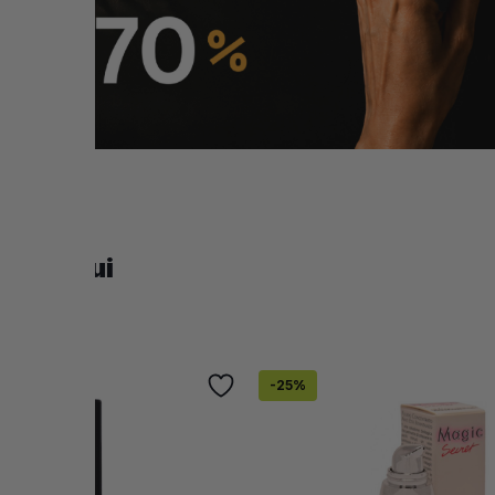
ea tenului
0 (7 recenzii)
-
25
%