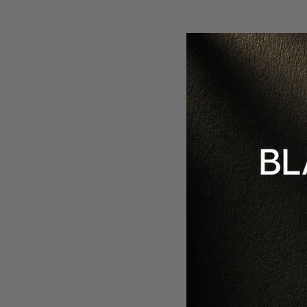
-
10
%