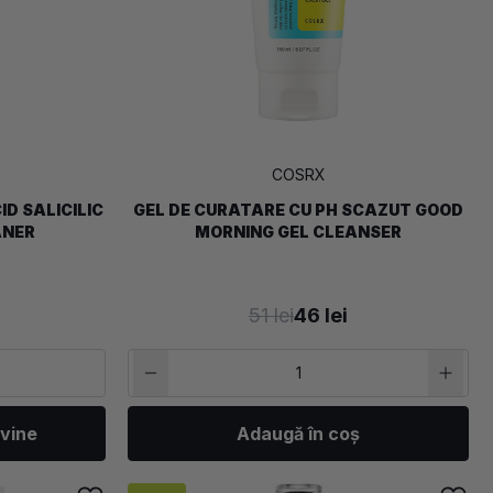
COSRX
D SALICILIC
GEL DE CURATARE CU PH SCAZUT GOOD
ANER
MORNING GEL CLEANSER
51 lei
46 lei
vine
Adaugă în coș