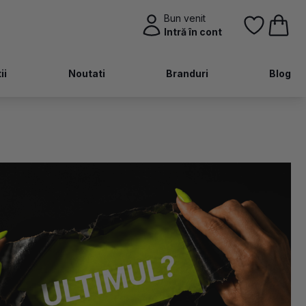
Bun venit
Intră în cont
ii
Noutati
Branduri
Blog