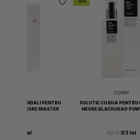
-
10
%
COSRX
COSRX
 HIDROCOLOIDALI PENTRU
SOLUTIE CU BHA PENTRU
SI PUNCTE NEGRE MASTER
NEGRE BLACKHEAD POWE
PATCH
19 lei
17 lei
92 lei
83 lei