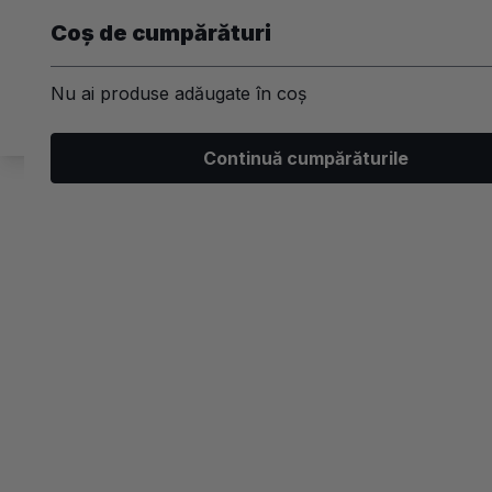
Coș de cumpărături
Nu ai produse adăugate în coș
Machiaj
Par
Unghii
Ski
Continuă cumpărăturile
/
Skincare
/
Ingrijirea tenului
Ingrijirea tenului
Brand
Beneficii