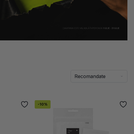
-
10
%