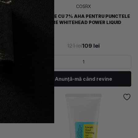
COSRX
CU ACID
SOLUTIE CU 7% AHA PENTRU PUNCTELE
R ESSENCE
ALBE WHITEHEAD POWER LIQUID
121 lei
109 lei
Anunță-mă când revine
-
10
%