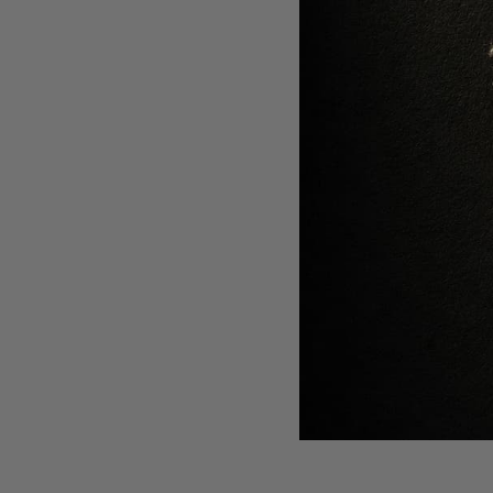
CREMA INTE
I
-
10
%