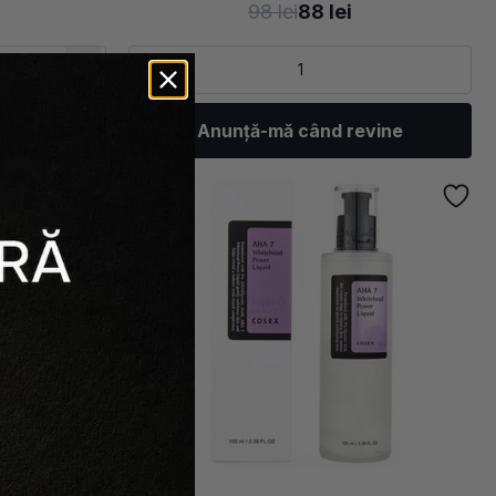
98 lei
88 lei
Anunță-mă când revine
-
10
%