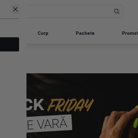
ncare
Corp
Pachete
Promot