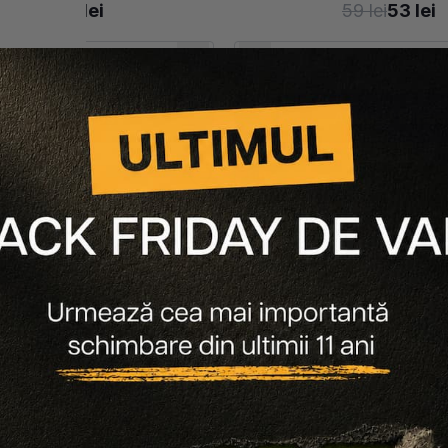
81 lei
73 lei
59 lei
53 lei
Adaugă în coș
Adaugă în coș
-
10
%