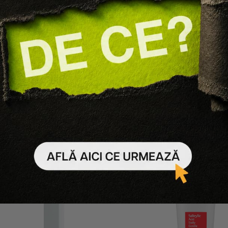
COSRX
COSRX
NSIVA CU ACID HIALURONIC
LOTIUNE HIDRATANTA 
NTENSIVE CREAM
HIALURONIC HYDRA POWE
97 lei
87 lei
84 lei
76 lei
Adaugă în coș
Adaugă în coș
-
10
%