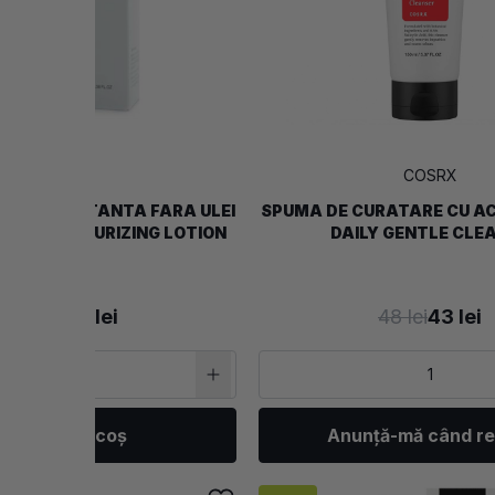
COSRX
COSRX
TRA-HIDRATANTA FARA ULEI
SPUMA DE CURATARE CU ACI
LTRA MOISTURIZING LOTION
DAILY GENTLE CLE
93 lei
84 lei
48 lei
43 lei
Adaugă în coș
Anunță-mă când re