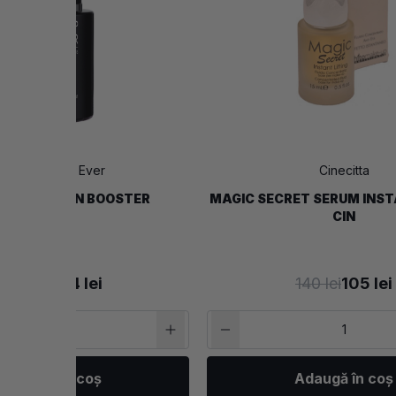
Make Up For Ever
Cinecitta
LTRA HD SKIN BOOSTER
MAGIC SECRET SERUM INST
CIN
205 lei
154 lei
140 lei
105 lei
Adaugă în coș
Adaugă în coș