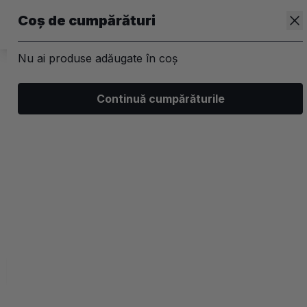
Coș de cumpărături
Nu ai produse adăugate în coș
/
Skincare
/
Ingrijirea tenului
Continuă cumpărăturile
Masti faciale
Filtrează
Ordonează
Afișare
0 filtre aplicate
Recomandate
2 coloane