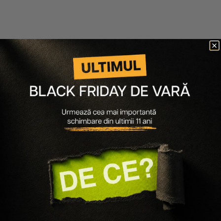
Gallinee
Biodance
MASCA EXFOLIANTA PENTRU
MASCA CU PDRN SI EXTRACT
FATA VINEGAR
DE CAVIAR REJUVENATING
CAVIAR PDRN REAL DEEP MASK
132 lei
106 lei
25 lei
23 lei
50 ml
-20%
34 g
-10%