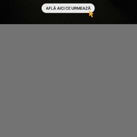
Scade cantitatea
Crește cantitatea
Scade cantitatea
Crește cantitatea
-
10
%
-
10
%
Biodance
Dr Melaxin
MASCA HIDRATANTA CU
MASCA PENTRU
COLAGEN BIO-COLLAGEN REAL
LUMINOZITATE SI
DEEP MASK
UNIFORMIZARE, COENZIMA Q10
SI ASTAXANTHIN