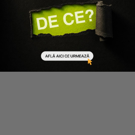
Medavita
MASCA PENTRU DETOXIFIERE
SI REVITALIZARE OXYGEN
DETOX MASK
137 lei
150 ml
Întrebări frecvente