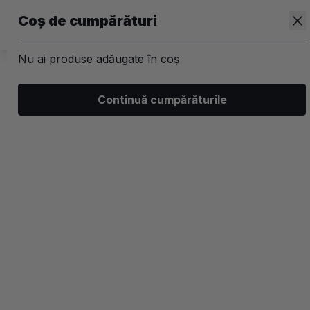
Coș de cumpărături
Nu ai produse adăugate în coș
/
Par
/
Masti pentru par
Continuă cumpărăturile
Masti pentru probleme ale scalpului
Filtrează
Ordonează
Afișare
0 filtre aplicate
Recomandate
2 coloane