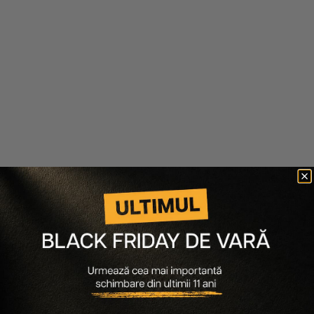
MASK 150ML
177 lei
142 lei
102 lei
66 lei
200 ml
-20%
150 ml
-35%
Scade cantitatea
Crește cantitatea
Scade cantitatea
Crește cantitatea
NOU