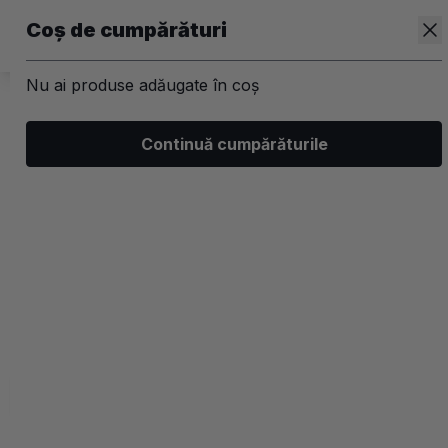
Coș de cumpărături
Nu ai produse adăugate în coș
/
Corp
/
Protectie, bronzare si ingrijire
Continuă cumpărăturile
Autobronzante si accesorii
Filtrează
Ordonează
Afișare
0 filtre aplicate
Recomandate
2 coloane