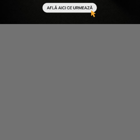
-
50
%
-
50
%
Bellamianta
Bellamianta
SPUMA AUTOBRONZANTA
PUDRA DE SETARE PENTRU
TRANSPARENTA TANNING
CORP TAN SETTING POWDER
MOUSSE CRYSTAL CLEAR