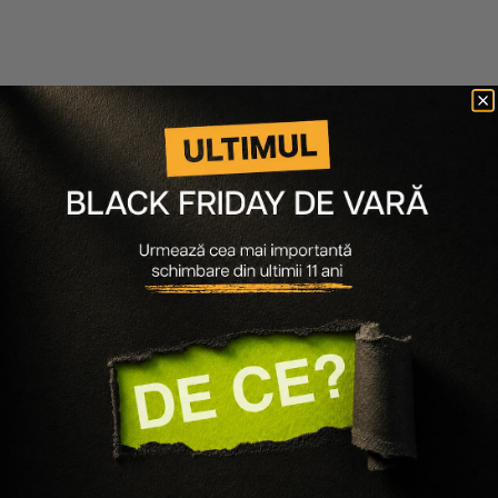
Bellamianta
Bellamianta
LOTIUNE AUTOBRONZANTA
SPUMA AUTOBRONZANTA
GRADUALA GRADUAL
TANNING MOUSSE
MOISTURISER
125 lei
63 lei
135 lei
54 lei
Tanning Mousse - Medium
-60%
Scade cantitatea
Crește cantitatea