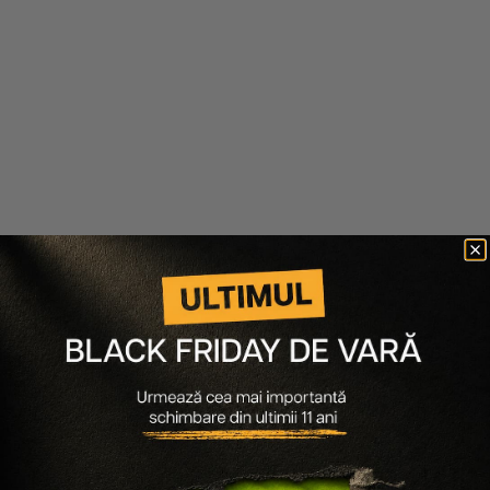
Anastasia Beverly Hills
Cupio
SET 5 SABLOANE PENTRU
AGENDA DATATA THE SEASON
SPRANCENE
OF YOU
119 lei
95 lei
47 lei
33 lei
A5 - 148x210 mm
-30%
Scade cantitatea
Crește cantitatea
Scade cantitatea
Crește cantitatea
-
60
%
-
30
%