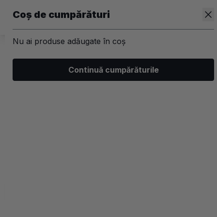
Coș de cumpărături
Nu ai produse adăugate în coș
/
Machiaj
/
Accesorii
Continuă cumpărăturile
Alte accesorii pentru machiaj
Filtrează
Ordonează
Afișare
0 filtre aplicate
Recomandate
2 coloane