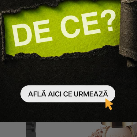
MUP
Alix Avien
NATOR FACE AND BODY
ILUMINATOR LICHID PENT
HIGHLIGHTER
CORP ADDICTIVE GLOW
HIGHLIGHTER
110 lei
66 lei
89 lei
45 lei
101 SPARKLING CRYSTALS
-50%
nță-mă când revine
Adaugă în coș
-
40
%