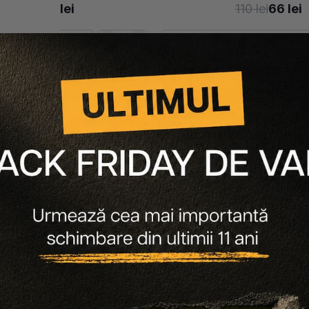
114 lei
86 lei
110 lei
66 lei
-25%
LGH 01 ( ECLAT )
-40%
Adaugă în coș
Adaugă în coș
-
50
%