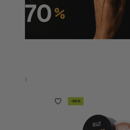
tor
0 (24 recenzii)
-
50
%