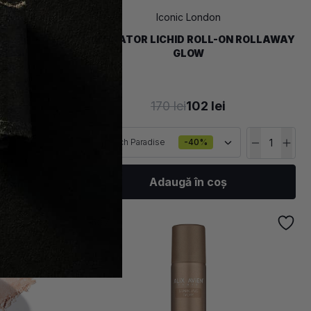
Iconic London
RU FATA SI
ILUMINATOR LICHID ROLL-ON ROLLAWAY
 LIQUID
GLOW
170 lei
102 lei
Peach Paradise
-40%
Adaugă în coș
-
50
%