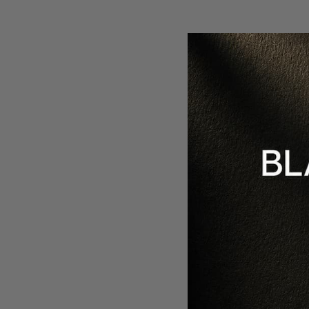
GOI 11
-
40
%