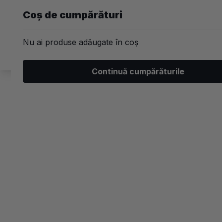
Coș de cumpărături
Nu ai produse adăugate în coș
Machiaj
Par
Unghii
Ski
Continuă cumpărăturile
/
Machiaj
/
Ten
/
Iluminator
Ten
Iluminator
Brand
Formula