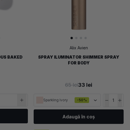
Alix Avien
OUS BAKED
SPRAY ILUMINATOR SHIMMER SPRAY
FOR BODY
65 lei
33 lei
Sparkling Ivory
-50%
Adaugă în coș