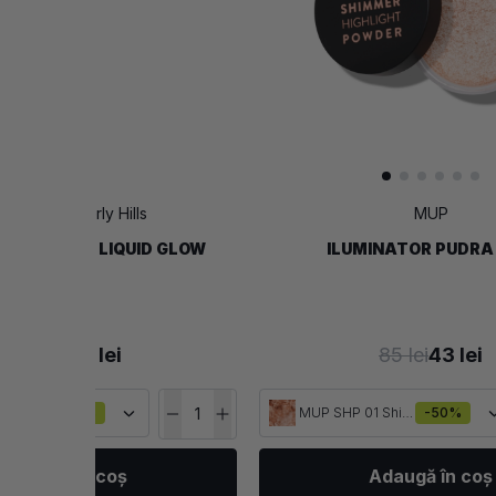
astasia Beverly Hills
MUP
TOR CREMA LIQUID GLOW
ILUMINATOR PUDRA
139 lei
83 lei
85 lei
43 lei
-40%
MUP SHP 01 Shimmer
-50%
Adaugă în coș
Adaugă în coș