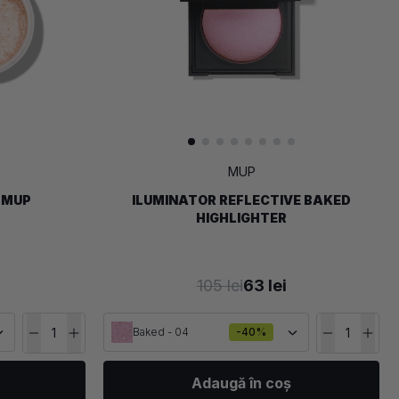
MUP
 MUP
ILUMINATOR REFLECTIVE BAKED
HIGHLIGHTER
105 lei
63 lei
Baked - 04
-40%
Adaugă în coș