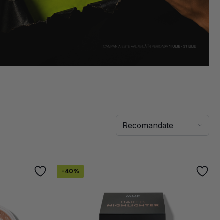
-
40
%