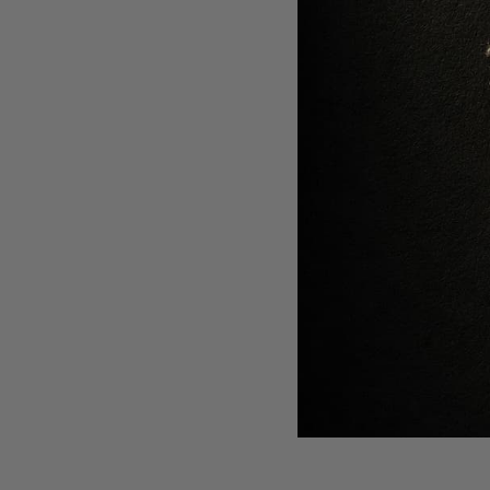
ILUMI
Anu
-
50
%