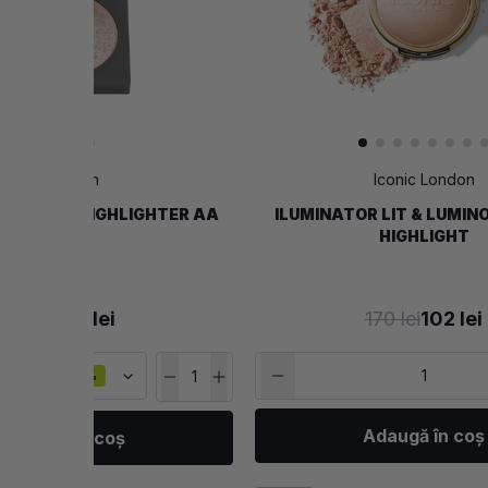
Alix Avien
Iconic London
R BAKED HIGHLIGHTER AA
ILUMINATOR LIT & LUMIN
HIGHLIGHT
89 lei
45 lei
170 lei
102 lei
ING IVORY
-50%
Adaugă în coș
Adaugă în coș