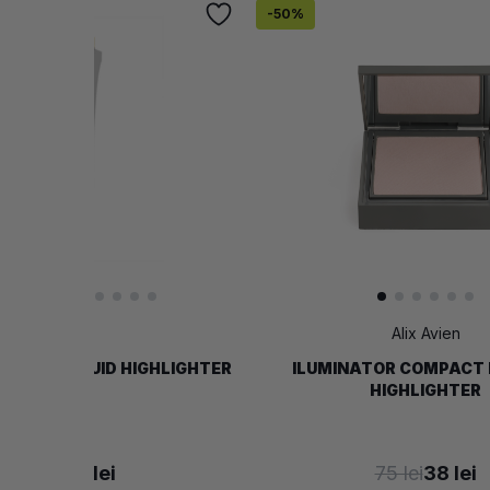
-
50
%
MUP
Alix Avien
LICHID LIQUID HIGHLIGHTER
ILUMINATOR COMPACT
HIGHLIGHTER
84 lei
42 lei
75 lei
38 lei