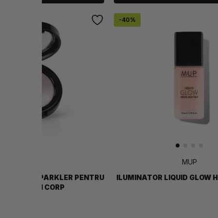
-
40
%
Inglot
MUP
 INTENSE SPARKLER PENTRU
ILUMINATOR LIQUID GLOW 
CHI, FATA SI CORP