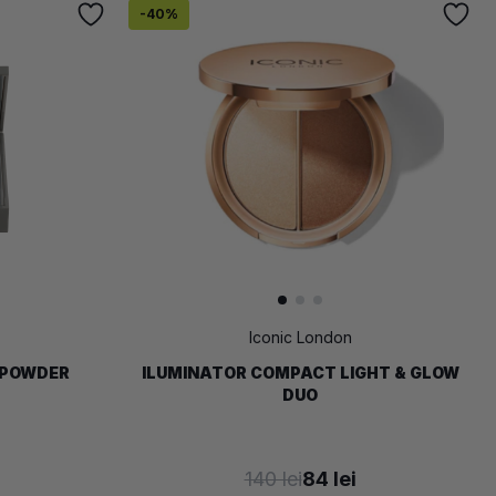
-
40
%
Iconic London
 POWDER
ILUMINATOR COMPACT LIGHT & GLOW
DUO
140 lei
84 lei