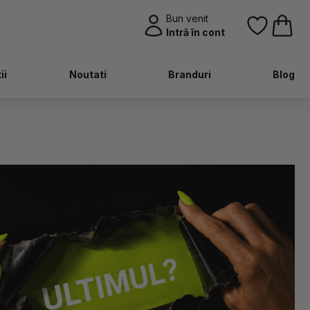
Bun venit
Intră în cont
ii
Noutati
Branduri
Blog