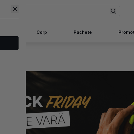
ncare
Corp
Pachete
Promot