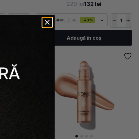
220 lei
132 lei
ORIGINAL (CHAMPAGNE SHIMMER)
-40%
Adaugă în coș
-
40
%