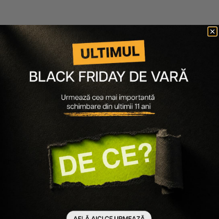
Gamarde
Gamarde
LAPTE DE CURATARE BIO ZONE
CREMA HIDRATANTA DE FATA SI
DELICATE PENTRU BEBELUSI
CORP PENTRU BEBELUSI
224 lei
179 lei
95 lei
86 lei
400 ml
-20%
100 ml
-10%
Scade cantitatea
Crește cantitatea
Scade cantitatea
Crește cantitatea
-
10
%