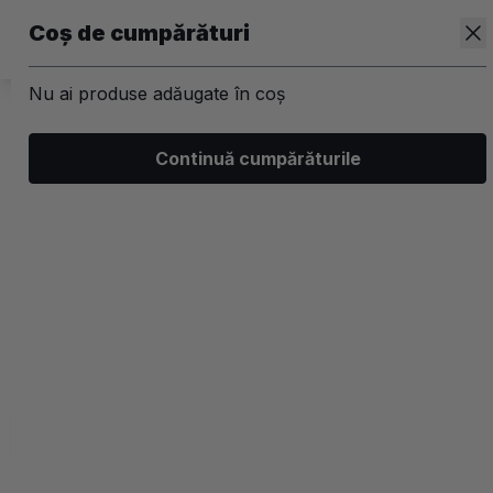
Coș de cumpărături
Nu ai produse adăugate în coș
/
Corp
Continuă cumpărăturile
Ingrijire bebelusi
Filtrează
Ordonează
Afișare
0 filtre aplicate
Recomandate
2 coloane