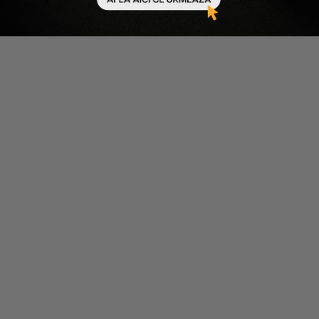
Gamarde
CREMA PROTECTIE SOLARA
PENTRU BEBELUSI CU SPF 50
215 lei
194 lei
100 ml
-10%
Scade cantitatea
Crește cantitatea