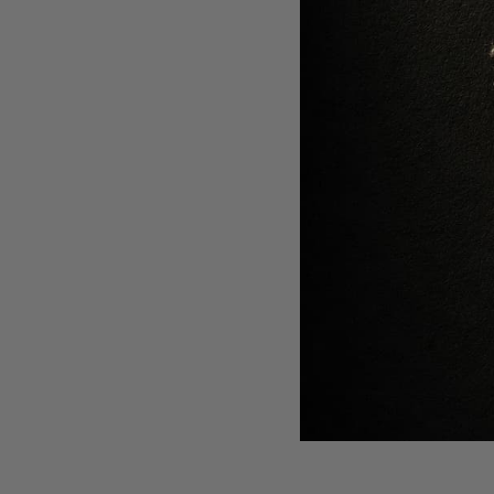
CREMA 
MINIMIZA
50 ml
-
10
%