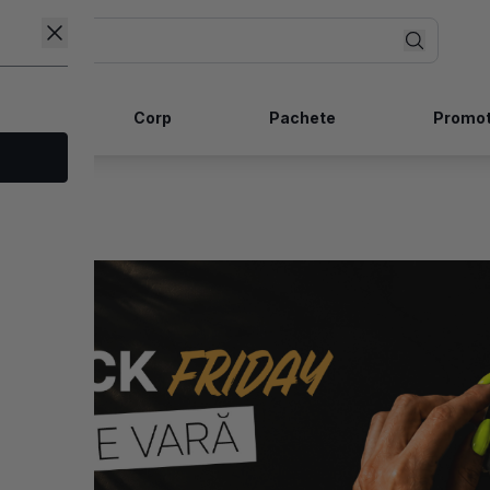
ncare
Corp
Pachete
Promot