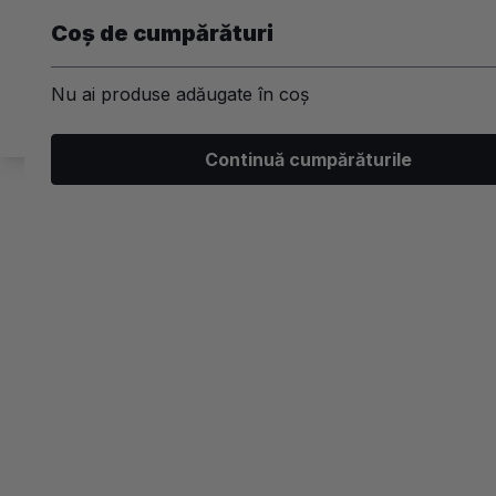
Coș de cumpărături
Nu ai produse adăugate în coș
Machiaj
Par
Unghii
Ski
Continuă cumpărăturile
/
Skincare
/
Ingrijirea tenului
/
Creme de fata
Ingrijirea tenului
Creme de fata
Brand
Beneficii