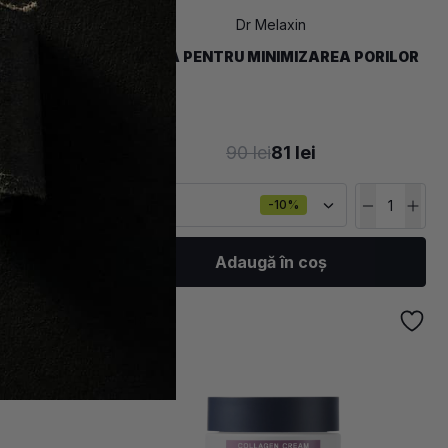
Dr Melaxin
 DE DURATA
CREMA PENTRU MINIMIZAREA PORILOR
MA
90 lei
81 lei
50 g
-10%
Adaugă în coș
-
10
%