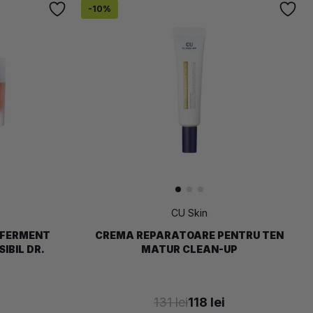
-
10
%
CU Skin
 FERMENT
CREMA REPARATOARE PENTRU TEN
IBIL DR.
MATUR CLEAN-UP
131 lei
118 lei