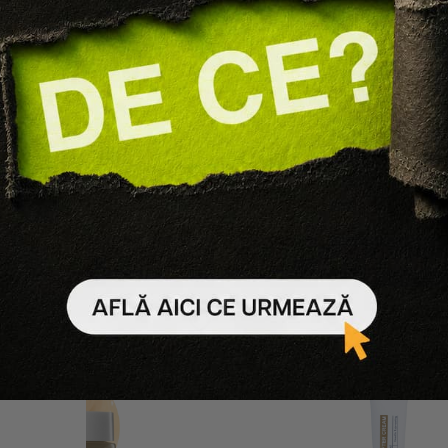
Dr Melaxin
Dr Melaxin
PENTRU FERMITATE SI
CREMA PENTRU HIDRATARE
REA PORILOR PORE LASER
CU IONI DE PLAS
190 lei
171 lei
90 lei
81 lei
-10%
50 ml
-10%
Adaugă în coș
Adaugă în coș
-
10
%