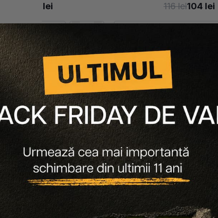
107 lei
96 lei
116 lei
104 lei
-10%
25 g
-10%
Adaugă în coș
Adaugă în coș
-
10
%