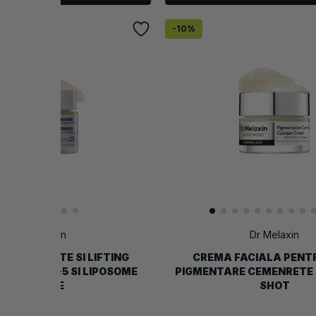
-
10
%
Dr Melaxin
Dr Melaxin
E FERMITATE SI LIFTING
CREMA FACIALA PENT
AT CU ECM-5 SI LIPOSOME
PIGMENTARE CEMENRETE 
PEPTIDE
SHOT