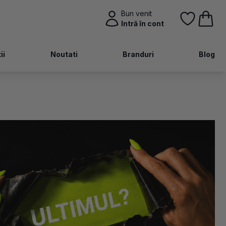
Bun venit
Intră în cont
ii
Noutati
Branduri
Blog