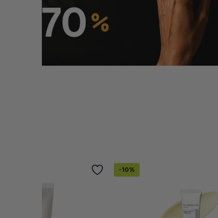
e fata
0 (1 recenzii)
-
10
%