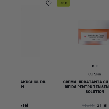
-
10
%
CU Skin
CU Skin
 PDRN SI BAKUCHIOL DR.
CREMA HIDRATANTA CU
SOLUTION
BIFIDA PENTRU TEN SENS
SOLUTION
205 lei
185 lei
146 lei
131 lei