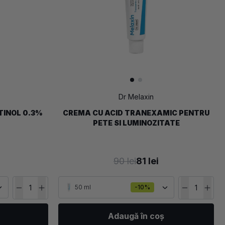
Dr Melaxin
TINOL 0.3%
CREMA CU ACID TRANEXAMIC PENTRU
PETE SI LUMINOZITATE
90 lei
81 lei
50 ml
-10%
Adaugă în coș