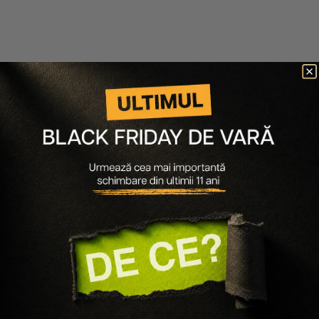
Davines
LOreal Professionnel
TRATAMENT PENTRU PAR
FIOLE IMPOTRIVA CADERII
FRAGIL CU TENDINTA DE
PARULUI CU AMINEXIL SI
CADERE NATURALTECH
OMEGA 6 SERIE EXPERT
ENERGIZING GEL
AMINEXIL ADVANCED
208 lei
177 lei
165 lei
10x6ml
-15%
150 ml