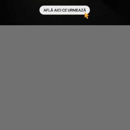
Scade cantitatea
Crește cantitatea
Scade cantitatea
Crește cantitatea
-
15
%
-
15
%
LOreal Professionnel
LOreal Professionnel
SER IMPOTRIVA CADERII
SERUM ACTIVATOR PENTRU
PARULUI CU AMINEXIL SERIE
DENSITATE SERIE EXPERT
EXPERT SCALP AMINEXIL
SERIOXYL ADVANCED