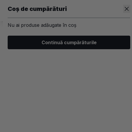
Coș de cumpărături
Nu ai produse adăugate în coș
/
Par
/
Tratamente, leave-in si uleiuri
Continuă cumpărăturile
Tratamente anticadere
Filtrează
Ordonează
Afișare
0 filtre aplicate
Recomandate
2 coloane