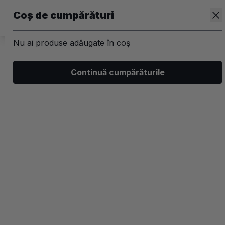
Coș de cumpărături
Nu ai produse adăugate în coș
/
Skincare
/
Ingrijirea tenului
Continuă cumpărăturile
Tratamente anti-imbatranire
Filtrează
Ordonează
Afișare
0 filtre aplicate
Recomandate
2 coloane