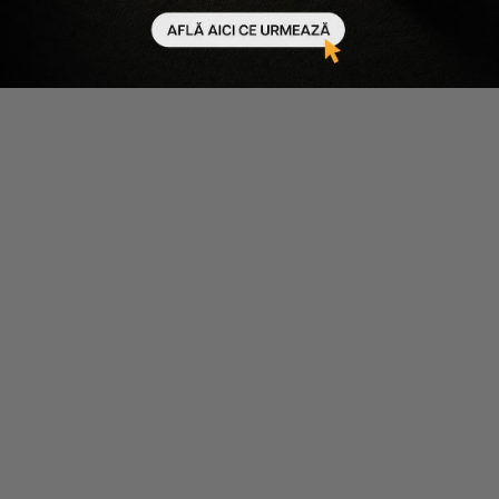
-
50
%
-
10
%
Nuxe
Theramid
SET ANTI-AGING GLOW - SUPER
SERUM ANTI-AGING CU
SERUM 30ML, MERVEILLANCE
RETINYL RETINOATE A-
LIFT CREAM 15ML, ULEI
RETINOATE
MULTIFUNCTIONAL 10ML