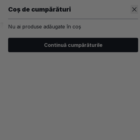
Coș de cumpărături
Nu ai produse adăugate în coș
/
Machiaj
/
Accesorii
Continuă cumpărăturile
Genti cosmetice
5.0 (1 recenzii)
Filtrează
Ordonează
Afișare
0 filtre aplicate
Recomandate
2 coloane