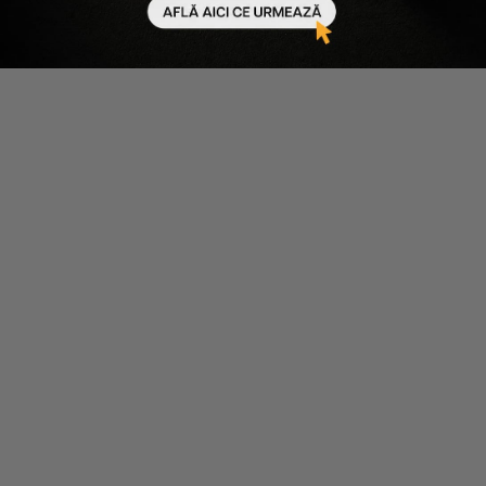
Inglot
GEANTA COSMETICE SOFT
TOUCH
95 lei
71 lei
ST Black
-25%
Scade cantitatea
Crește cantitatea