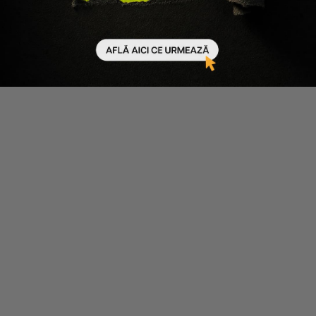
Scade cantitatea
Crește cantitatea
Scade cantitatea
Crește cantitatea
NOU
NOU
Enroush
Enroush
TAMPOANE ORGANICE
TAMPOANE ORGANICE SUPER
NORMALE