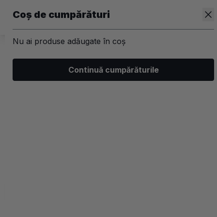
Coș de cumpărături
Nu ai produse adăugate în coș
/
Corp
Continuă cumpărăturile
Igiena intima
Filtrează
Ordonează
Afișare
0 filtre aplicate
Recomandate
2 coloane