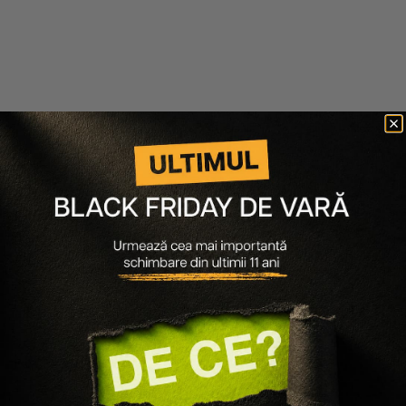
NOU
NOU
Enroush
Enroush
ABSORBANTE ZILNICE CU
TAMPOANE ORGANICE MINI
BUMBAC ORGANIC ULTRA-
SUBTIRI
29 lei
34 lei
24 buc
16 buc