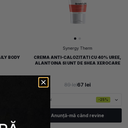
Synergy Therm
ILY BODY
CREMA ANTI-CALOZITATI CU 40% UREE,
ALANTOINA SI UNT DE SHEA XEROCARE
89 lei
67 lei
50 ml
-25%
vine
Anunță-mă când revine