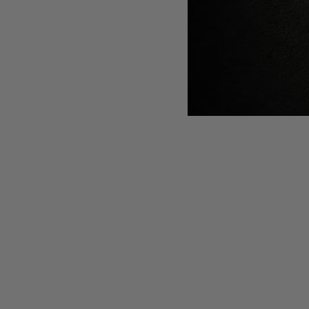
250 ml
Se inch
De ce e
Salon P