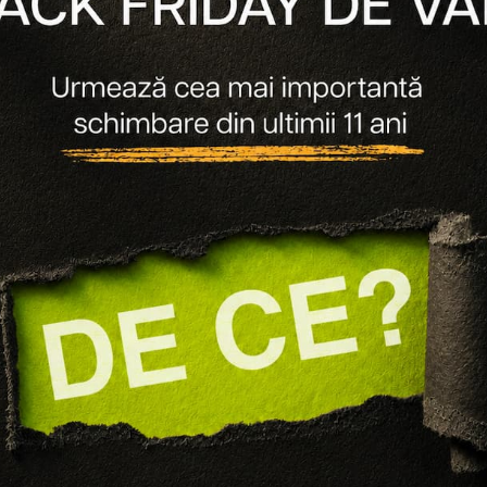
Synergy Therm
 HIDRATANTA SI USOR
CA CU 10% UREE, CERAMIDE
 SI SQUALAN DIN MASLINE
XEROCARE
120 lei
90 lei