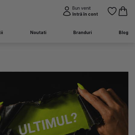
Bun venit
Intră în cont
ii
Noutati
Branduri
Blog