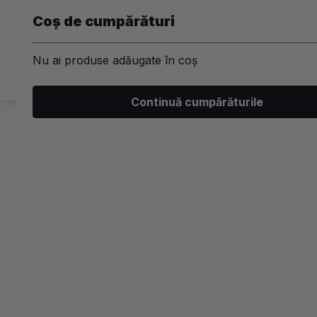
Coș de cumpărături
Nu ai produse adăugate în coș
Machiaj
Par
Unghii
Ski
Continuă cumpărăturile
/
Corp
/
Ingrijirea corpului
/
Creme pentru corp
Ingrijirea corpului
Creme pentru corp
Brand
Beneficii