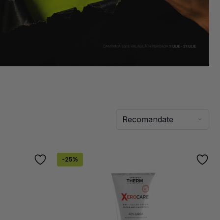
-
25
%