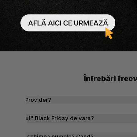
-25%
Adaugă în coș
Întrebări frec
ide Salon Provider?
ste „ultimul" Black Friday de vara?
rovider isi schimba numele? Cand?