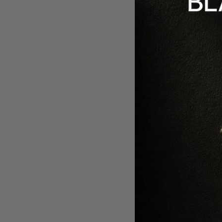
-
25
%
CREMA
KERATOLITI
VEGETALE