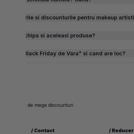
ba preturile si discounturile pentru makeup artisti
ceeasi echipa si aceleasi produse?
 „Ultimul Black Friday de Vara" si cand are loc?
-uri
beneficiezi de mega discounturi
/
Contact
/
Reduceri