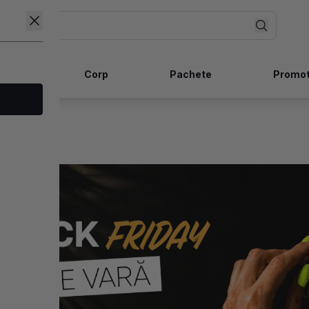
ncare
Corp
Pachete
Promot