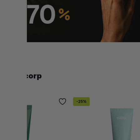
entru corp
-
25
%