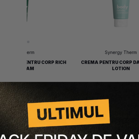
Synergy Therm
Synergy Therm
ATANTA PENTRU CORP RICH
CREMA PENTRU CORP DA
BODY CREAM
LOTION
58 lei
44 lei
48 lei
36 lei
nță-mă când revine
Anunță-mă când re