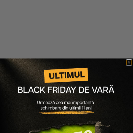
-
35
%
-
35
%
Nioxin
Nioxin
SAMPON IMPOTRIVA CADERII
SAMPON IMPOTRIVA CADERII
PARULUI SYS4
PARULUI SYS1
112 lei
73 lei
112 lei
73 lei