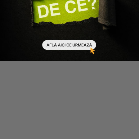
300 ml
-35%
300 ml
-35%
Scade cantitatea
Crește cantitatea
Scade cantitatea
Crește cantitatea
PH Laboratories
Previa Natural Haircare
SAMPON ANTI-CADERE
SAMPON ANTI-CADERE A
PENTRU PAR FRAGIL
PARULUI EXTRA LIFE
REJUVENATING
REGROWTH