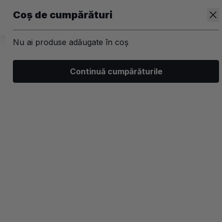
Coș de cumpărături
Nu ai produse adăugate în coș
/
Par
/
Sampoane profesionale
Continuă cumpărăturile
Sampoane impotriva caderii parului
5.0 (1 recenzii)
Filtrează
Ordonează
Afișare
0 filtre aplicate
Recomandate
2 coloane