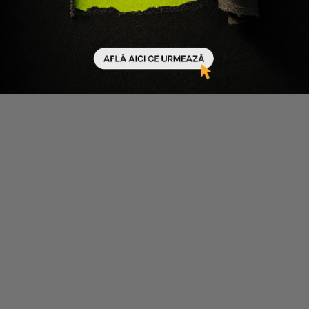
Ultimele articole
30.06.2026
580 minute de citit
Ultimul Black Friday de Vară, sfârșitul unei povești pe
care o cunoști