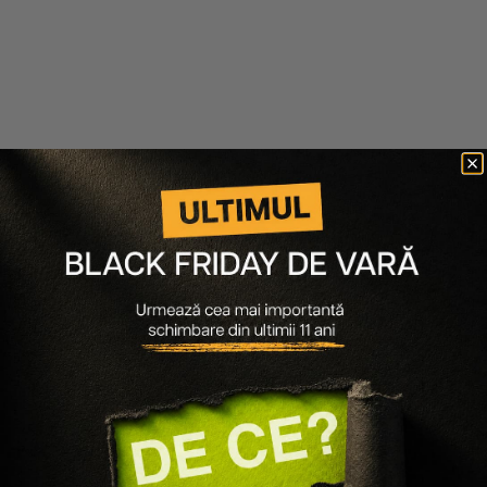
-
40
%
-
40
%
Londa Professional
Londa Professional
MASCA-TRATAMENT
BALSAM FORTIFIANT
INGRIJIRE INTENSIVA
PENTRU PAR DEGRADAT
PENTRU PAR DEGRADAT
VISIBLE REPAIR
VISIBLE REPAIR
78 lei
47 lei
53 lei
32 lei