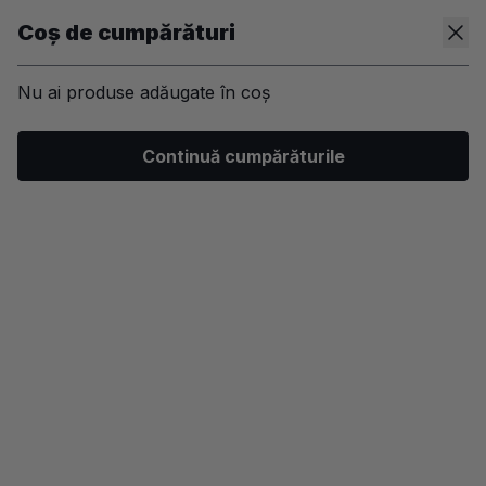
Coș de cumpărături
Nu ai produse adăugate în coș
/
Kit-uri
/
Par
/
Sampoane profesionale
/
Reconstructie-par
Continuă cumpărăturile
-45%