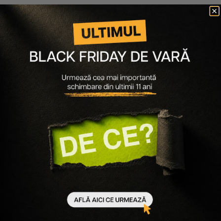
Milk Shake
SPUMA PENTRU VOLUM SI STILIZARE NO
INHIBITION
105 lei
68 lei
-
35
%