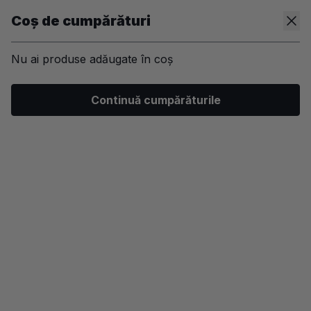
Coș de cumpărături
Nu ai produse adăugate în coș
/
Kit-uri
/
Par
/
Sampoane profesionale
/
Probleme ale scal
Continuă cumpărăturile
-40%