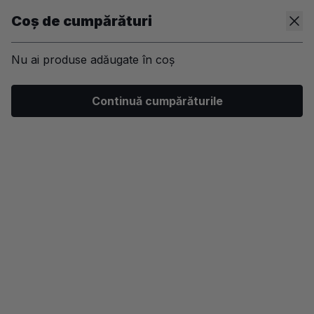
Coș de cumpărături
Nu ai produse adăugate în coș
/
Kit-uri
/
Par
/
Barbati
/
Sampon si balsam
Continuă cumpărăturile
-35%