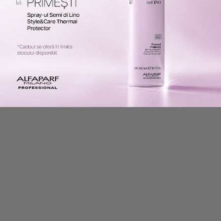
Folosește acest produs împreună
cu
-
30
%
Alfaparf