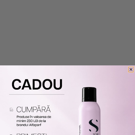
circulare pentru a facilita absobstia acestuia. Nu se
clateste
(vezi produsul aici)
Tip par: Fir subtire.
Beneficiu: Anti-cadere, Curatare, Revigorant.
Pentru: Barbati.
Cod Produse:
PF018566 PF018568