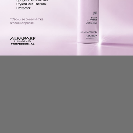
Alfaparf
Alfaparf
PACHET HIDRATANT PAR
PACHET HIDRATANT SEMI DI
USCAT ALFAPARF SEMI DI LINO -
LINO SAMPON 1000ML, MASCA
SAMPON 1000ML, BALSAM
500ML, TRATAMENT
1000ML, FLUID 125ML
ESSENTIAL OIL, FLUID 125ML
390 lei
254 lei
510 lei
332 lei
Adaugă în coș
Adaugă în coș
-35%
-35%