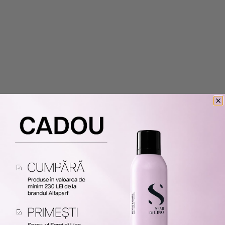
PACHET REPARATOR PENTRU
PACHET REGENERARE SI
PAR DETERIORAT SEMI DI LINO -
RESTRUCTURARE ALFAPARF
SAMPON 1000ML, MASCA
MILANO SEMI DI LINO -
500ML
TRATAMENT 150ML, ELIXIR
12X13ML
349 lei
227 lei
362 lei
235 lei
Adaugă în coș
Adaugă în coș
-35%
-35%