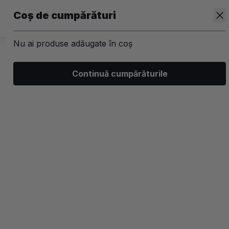
Coș de cumpărături
Nu ai produse adăugate în coș
/
Kit-uri
Continuă cumpărăturile
Kit-uri par Alfaparf
Filtrează
Ordonează
Afișare
1 filtre aplicate
Populare
2 coloane
-35%
-35%