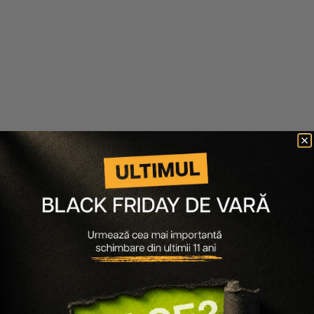
PACHET PAR DESPICAT PRO
PACHET PENTRU NETEZIREA
LONGER - SAMPON 300ML,
PARULUI KERATIN ALPHA
MASCA 250ML, CREMA 150ML
SLEEK - SAMPON 300ML,
MASCA 250ML, CREMA-
TRATAMENT 200ML
308 lei
246 lei
373 lei
298 lei
Adaugă în coș
Adaugă în coș
-20%
-20%