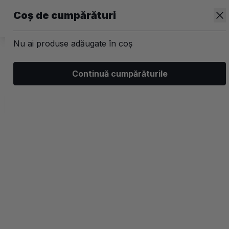
Coș de cumpărături
Nu ai produse adăugate în coș
/
Kit-uri
Continuă cumpărăturile
Kit-uri par LOreal Professionnel
Filtrează
Ordonează
Afișare
1 filtre aplicate
Populare
2 coloane
-20%
-20%