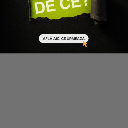
LOreal Professionnel
LOreal Professionnel
PACHET PENTRU PAR ONDULAT
PACHET SCALP GRAS EXPERT
SAU CRET CURL EXPRESSION -
SCALP ADVANCED - SAMPON
SAMPON-CREMA 300ML,
300ML, SAMPON-ARGILA
MASCA 250ML
250ML
224 lei
179 lei
223 lei
178 lei
Adaugă în coș
Adaugă în coș
-20%
-20%