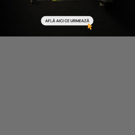
24.02.2025
12 minute de citit
Produsele MUP pentru sculptat si definit tenul: ce
sunt si cum functioneaza