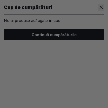
Coș de cumpărături
Nu ai produse adăugate în coș
/
Machiaj
/
Ten
/
Anticearcan si corector
Continuă cumpărăturile
-35%