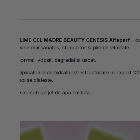
12x13ml SUBLIME CEL MADRE BEAUTY GENESIS Alfaparf
- co
arul devine mai sanatos, stralucitor si plin de vitalitate.
e par: normal, vopsit, degradat si uscat.
ele multiplicatoare de hidratare/restructurare in raport 1:2 (
dura, apoi se clateste.
la in mana sau sub un jet de apa calduta.