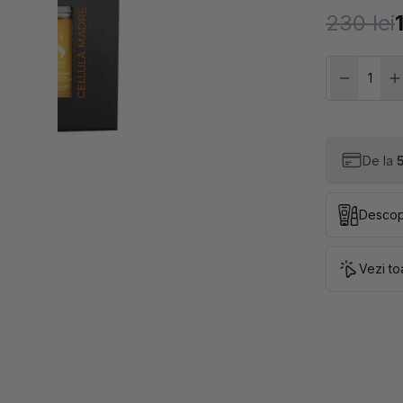
230 lei
De la
5
Descop
Vezi to