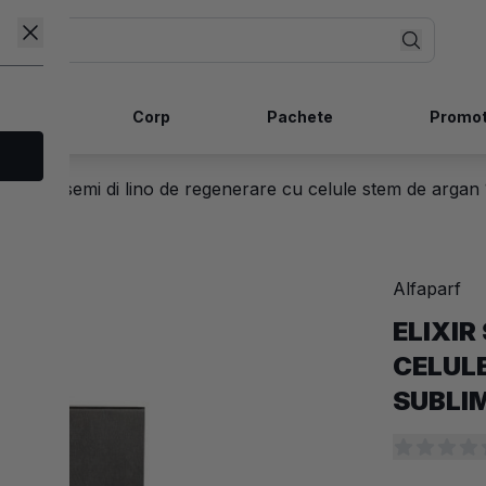
ncare
Corp
Pachete
Promot
mi
/
Elixir semi di lino de regenerare cu celule stem de arga
Alfaparf
-30%
ELIXIR
CELUL
SUBLI