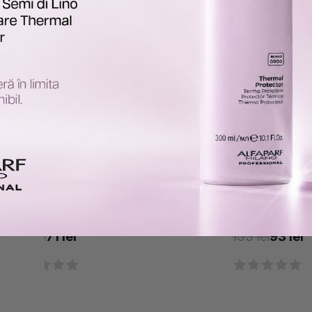
Alfaparf
Alfaparf
MI DI LINO DE STRALUCIRE
FLUID SEMI DI LINO DE S
ND ILLUMINATING MASK
FARA CLATIRE 125ML DIAM
IN FLUID ALL IN 1
101 lei
71 lei
133 lei
93 lei