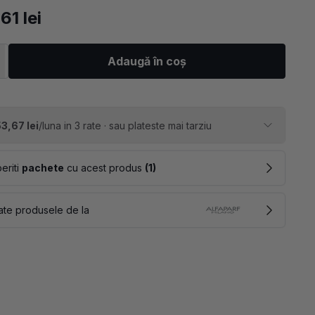
161 lei
Adaugă în coș
3,67 lei
/luna in 3 rate · sau plateste mai tarziu
eriti
pachete
cu acest produs
(1)
ate produsele de la