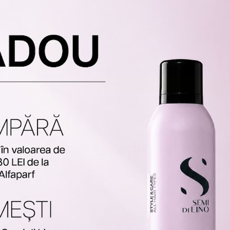
osește acest produs împreun
-
30
%