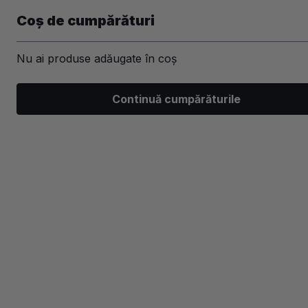
Coș de cumpărături
Nu ai produse adăugate în coș
Machiaj
Par
Unghii
Ski
Continuă cumpărăturile
/
Par
/
Tratamente, leave-in si uleiuri
/
Tratamente lungi
-30%