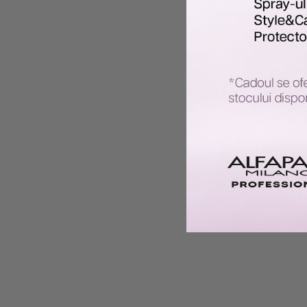
Alfaparf
ULEI SEMI DI LINO ESENTIAL DE
MASCA SE
STRALUCIRE 12X13ML SUBLIME
DIAMO
ESSENTIAL OIL
186 lei
130 lei