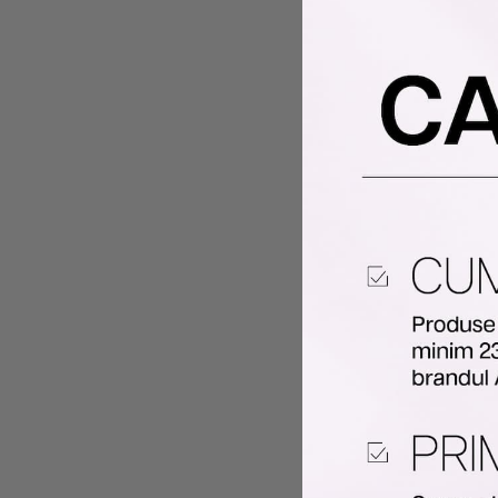
Fol
-
30
%
-
30
%