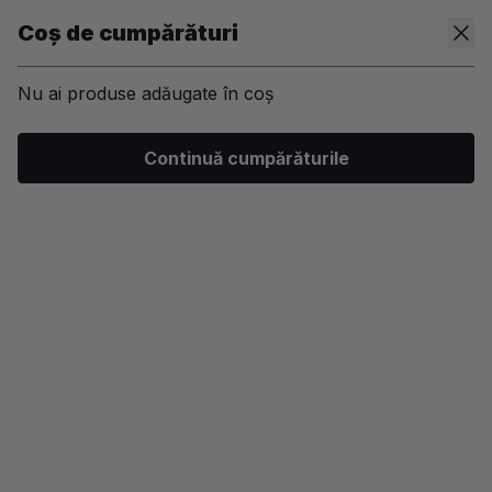
Coș de cumpărături
Nu ai produse adăugate în coș
/
Par
/
Tratamente, leave-in si uleiuri
/
Tratamente lungimi
Continuă cumpărăturile
-20%