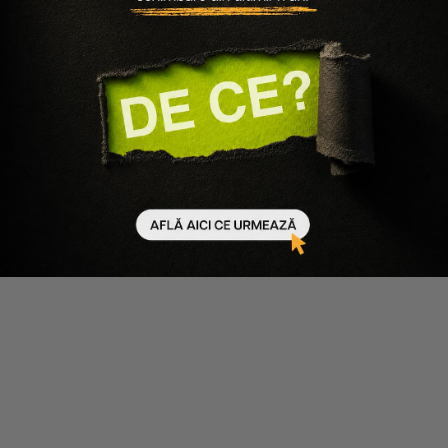
30.06.2026
580 minute de citit
Ultimul Black Friday de Vară, sfârșitul unei povești pe
care o cunoști
24.02.2025
12 minute de citit
Produsele MUP pentru sculptat si definit tenul: ce