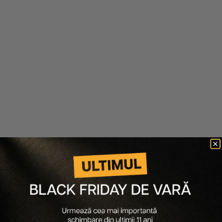
Milk Shake
Milk Shake
MASCA INTENS
SAMPON PUTERNIC
HRANITOARE INTEGRITY &
HIDRATANT (FARA
STRENGTH INTENSIVE
PARABENI, FARA SULFATI)
TREATMENT
INTEGRITY & STRENGTH
NOURISHING SHAMPOO
110 lei
88 lei
110 lei
77 lei
Ultimele articole