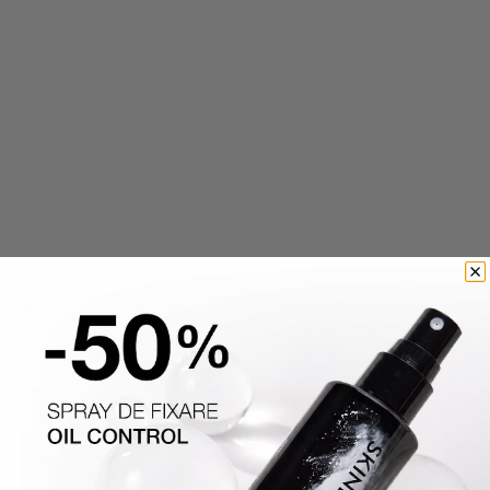
Dose of Colors
Inglot
FOND DE TEN WATERPROOF
FOND DE TEN ALL COVERED
LET S FACE IT FOUNDATION
195 lei
98 lei
244 lei
183 lei
Ultimele articole
30.06.2026