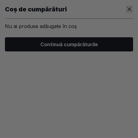
Coș de cumpărături
Nu ai produse adăugate în coș
/
Machiaj
/
Ten
/
Fixator machiaj
Continuă cumpărăturile
-20%