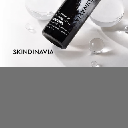
580 minute de citit
Ultimul Black Friday de Vară, sfârșitul unei povești pe
care o cunoști
24.02.2025
12 minute de citit
Produsele MUP pentru sculptat si definit tenul: ce
sunt si cum functioneaza