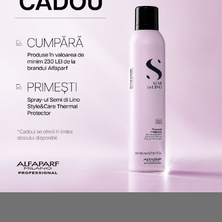
90 lei
63 lei
73 lei
51 lei
Ultimele articole
30.06.2026
580 minute de citit
Ultimul Black Friday de Vară, sfârșitul unei povești pe
care o cunoști