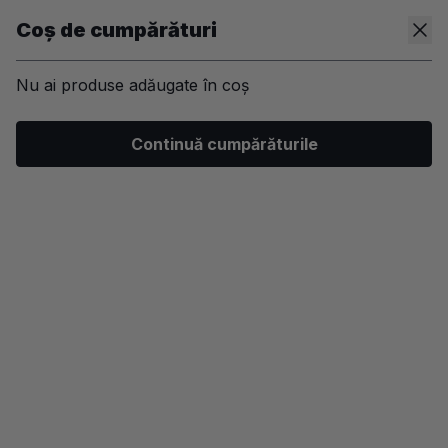
Coș de cumpărături
Nu ai produse adăugate în coș
/
Par
/
Tratamente, leave-in si uleiuri
/
Leave-in
Continuă cumpărăturile
-30%