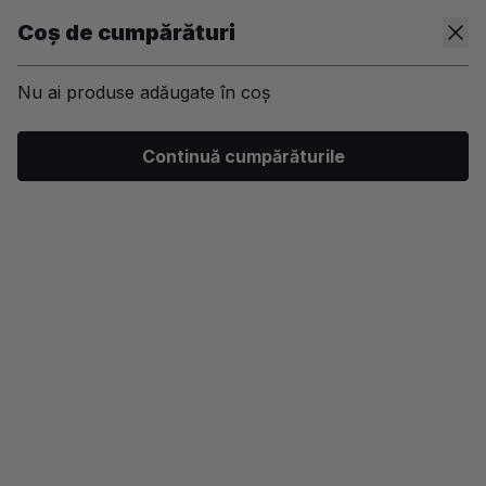
Coș de cumpărături
Nu ai produse adăugate în coș
/
Machiaj
/
Ten
/
Fond de ten
Continuă cumpărăturile
-25%