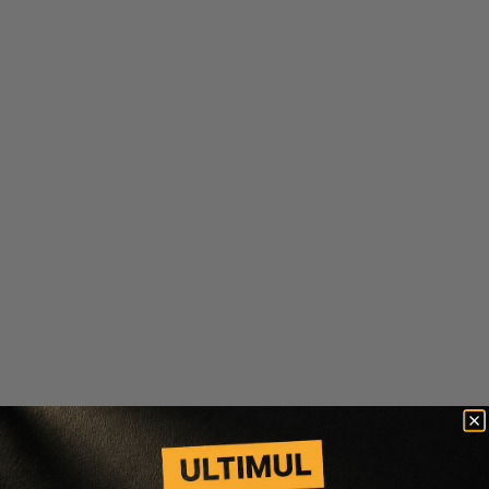
-
25
%
-
25
%
Inglot
Inglot
BAZA CORECTOARE HD
PUDRA PULBERE
TRANSLUCIDA LOOSE
POWDER
161 lei
121 lei
86 lei
65 lei