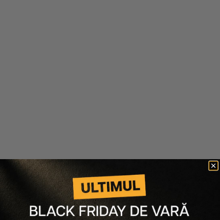
L A Girl
Inglot
PRO CONCEALER HD
BAZA DE MACHIAJ
SMOOTHING UNDER
MAKEUP BASE
36 lei
27 lei
161 lei
121 lei
Ultimele articole