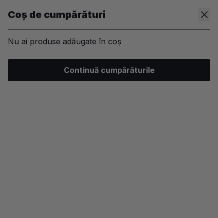
Coș de cumpărături
Nu ai produse adăugate în coș
/
Machiaj
/
Ten
/
Fond de ten
Continuă cumpărăturile
-50%