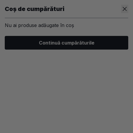
Coș de cumpărături
Nu ai produse adăugate în coș
/
Machiaj
/
Ten
/
Iluminator
Continuă cumpărăturile
-30%