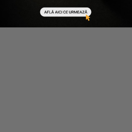
30.06.2026
580 minute de citit
Ultimul Black Friday de Vară, sfârșitul unei povești pe
care o cunoști