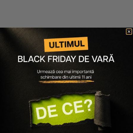
Dose of Colors
FOND DE TEN WATERPROOF LET S FACE IT
FOUNDATION
195 lei
98 lei
Ultimele articole