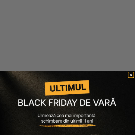
Make-up Atelier Paris
Make-up Atelier Paris
T-ZONE LONG LASTING
PALETA 12 RUJURI
ANTISHINE
CREMOASE RLF
115 lei
86 lei
179 lei
134 lei
Ultimele articole
30.06.2026