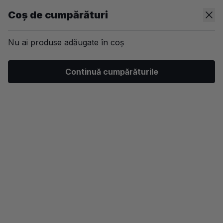
Coș de cumpărături
Nu ai produse adăugate în coș
/
Machiaj
/
Ten
/
Fard obraz
Continuă cumpărăturile
-25%