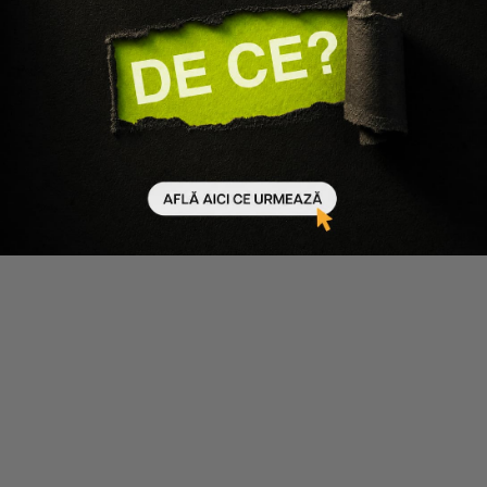
580 minute de citit
Ultimul Black Friday de Vară, sfârșitul unei povești pe
care o cunoști
24.02.2025
12 minute de citit
Produsele MUP pentru sculptat si definit tenul: ce
sunt si cum functioneaza