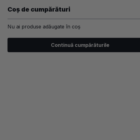
Coș de cumpărături
Nu ai produse adăugate în coș
Machiaj
Par
Unghii
Ski
Continuă cumpărăturile
/
Machiaj
/
Ten
/
Fard obraz
/
Paleta blush si bronzer voy
-40%