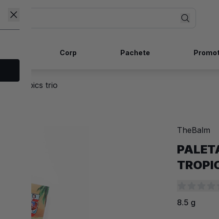
ncare
Corp
Pachete
Promot
age tropics trio
TheBalm
-40%
PALET
TROPI
8.5 g