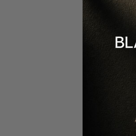
Fol
-
10
%
-
40
%