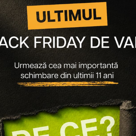
osește acest produs împreun
-
40
%