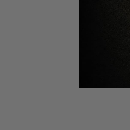
TheBalm
PUDRA BRONZANTA BAHAMA MAMA
ILU
105 lei
95 lei