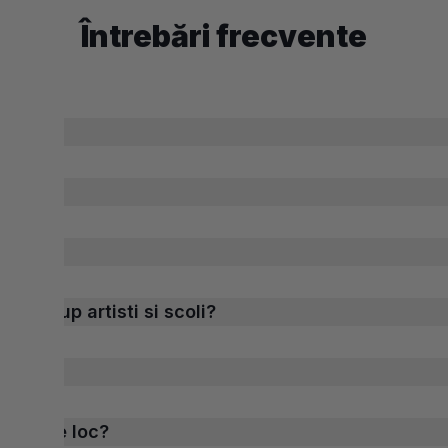
Întrebări frecvente
u makeup artisti si scoli?
?
cand are loc?