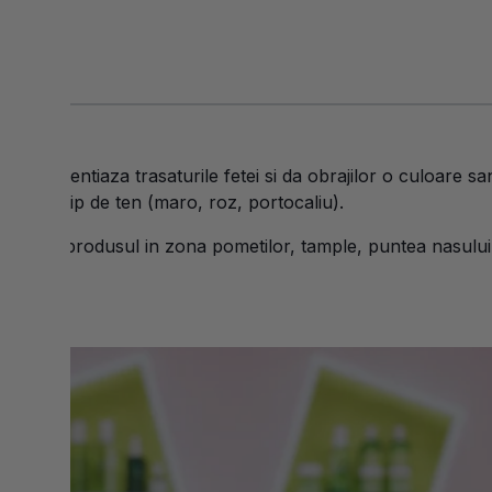
alm
- evidentiaza trasaturile fetei si da obrajilor o culoare s
u orice tip de ten (maro, roz, portocaliu).
aplicati produsul in zona pometilor, tample, puntea nasului