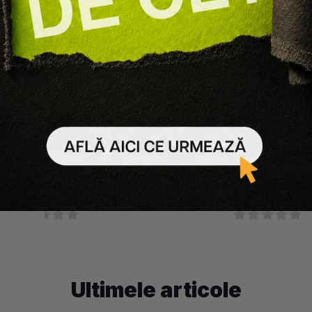
TheBalm
TheBalm
MINATOR LOU MANIZER
PALETA FARD DE OBRAZ 
GRL PWDR
125 lei
75 lei
140 lei
84 lei
Ultimele articole