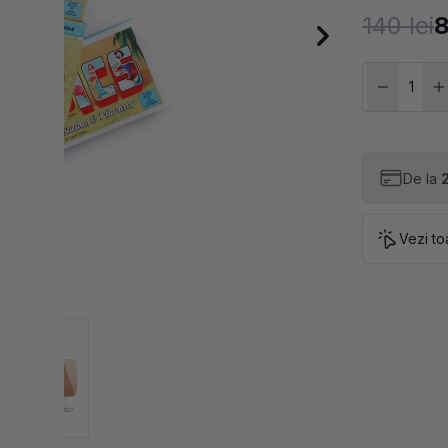
140 lei
8
De la
Vezi to