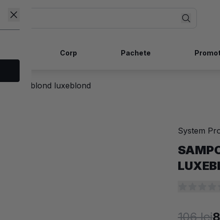
ncare
Corp
Pachete
Promot
ru par blond luxeblond
System Pro
-20%
SAMPO
LUXEB
106 lei
8