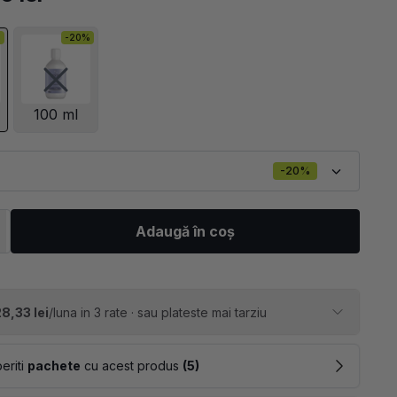
%
-20%
100 ml
-20%
Adaugă în coș
8,33 lei
/luna in 3 rate · sau plateste mai tarziu
eriti
pachete
cu acest produs
(5)