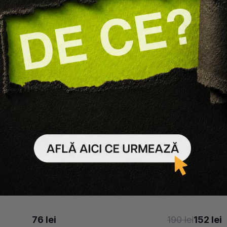
-
20
%
Milk Shake
System Professiona
ENTRU NETEZIREA PARULUI
MASCA PENTRU PAR 
PECT KERATIN SYSTEM
LUXEBLOND
SMOOTHING
95 lei
76 lei
190 lei
152 lei