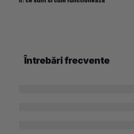
tenul: ce sunt si cum functioneaza
Întrebări frecvente