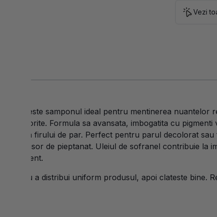
Vezi to
ssional
este samponul ideal pentru mentinerea nuantelor rec
calii nedorite. Formula sa avansata, imbogatita cu pigmenti vi
sanatatea firului de par. Perfect pentru parul decolorat sau
at si usor de pieptanat. Uleiul de sofranel contribuie la imbu
i rafinament.
 pentru a distribui uniform produsul, apoi clateste bine. Re