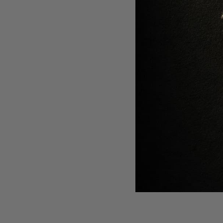
-
20
%
-
20
%
System Professional
PROTECTIE TERMICA PENTRU PAR
SAMPON P
LUXEBLOND
K-RES
148 lei
118 lei