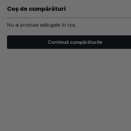
Coș de cumpărături
Nu ai produse adăugate în coș
Machiaj
Par
Unghii
Ski
Continuă cumpărăturile
/
Par
/
Sampoane profesionale
/
Par blond
/
Sampon pent
-20%