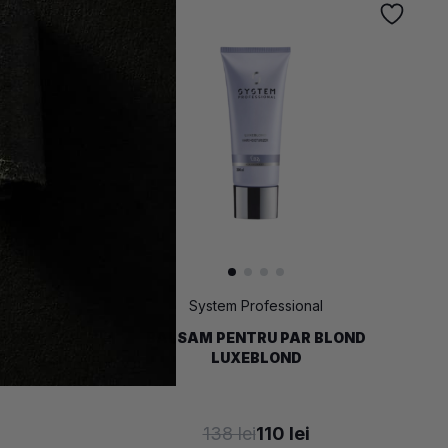
-
20
%
l
System Professional
BLOND
BALSAM PENTRU PAR BLOND
LUXEBLOND
138 lei
110 lei