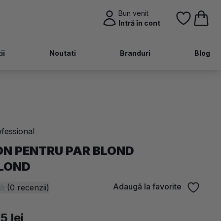
Bun venit
Intră în cont
ii
Noutati
Branduri
Blog
fessional
N PENTRU PAR BLOND
LOND
Adaugă la favorite
(0 recenzii)
5 lei