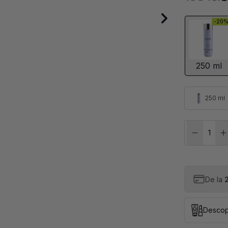
-20
250 ml
250 ml
De la
2
Descop