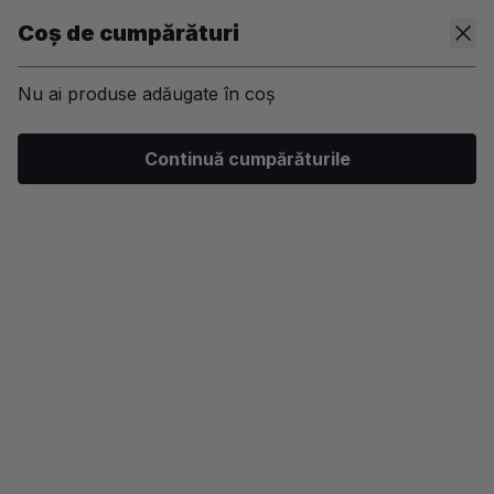
Coș de cumpărături
Nu ai produse adăugate în coș
/
Machiaj
/
Ten
/
Iluminator
Continuă cumpărăturile
-25%