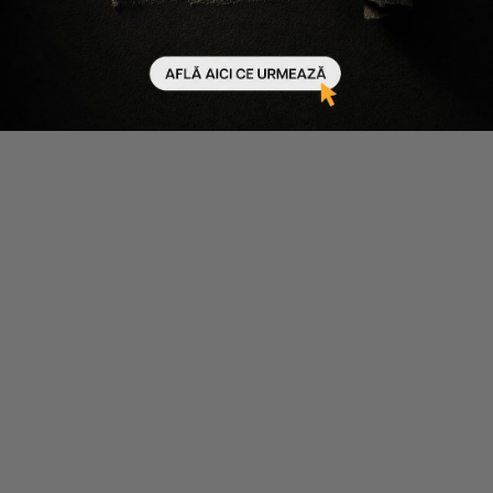
24.02.2025
12 minute de citit
Produsele MUP pentru sculptat si definit tenul: ce
sunt si cum functioneaza